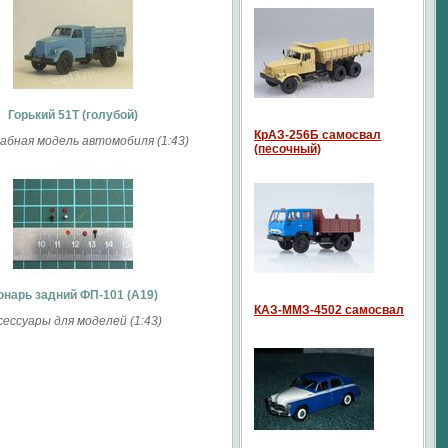
Горький 51Т (голубой)
КрАЗ-256Б самосвал
бная модель автомобиля (1:43)
(песочный)
онарь задний ФП-101 (А19)
КАЗ-ММЗ-4502 самосвал
сессуары для моделей (1:43)