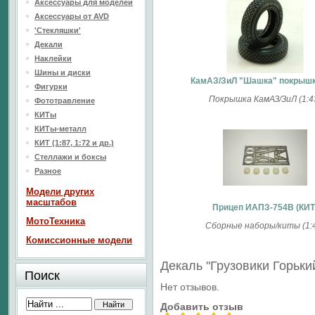
Аксессуары для моделей
Аксессуары от AVD
'Стекляшки'
Декали
Наклейки
Шины и диски
КамАЗ/ЗиЛ "Шашка" покрышк
Фигурки
Покрышка КамАЗ/ЗиЛ (1:4
Фототравление
КИТы
КИТы-металл
КИТ (1:87, 1:72 и др.)
Стеллажи и боксы
Разное
Модели других
масштабов
Прицеп ИАПЗ-754В (КИТ
МотоТехника
Сборные наборы/киты (1:
Комиссионные модели
Декаль "Грузовики Горьк
Поиск
Нет отзывов.
Добавить отзыв