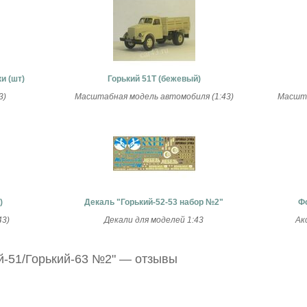
и (шт)
Горький 51Т (бежевый)
3)
Масштабная модель автомобиля (1:43)
Масшта
)
Декаль "Горький-52-53 набор №2"
Ф
43)
Декали для моделей 1:43
Ак
ий-51/Горький-63 №2" — отзывы