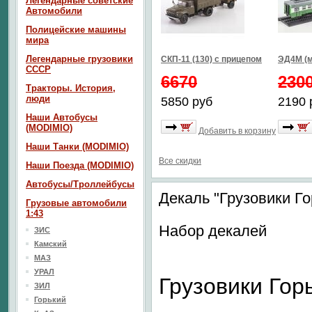
Легендарные советские
Автомобили
Полицейские машины
мира
Легендарные грузовики
СКП-11 (130) с прицепом
ЭД4М (м
СССР
6670
230
Тракторы. История,
люди
5850 руб
2190 
Наши Автобусы
(MODIMIO)
Добавить в корзину
Наши Танки (MODIMIO)
Все скидки
Наши Поезда (MODIMIO)
Автобусы/Троллейбусы
Декаль "Грузовики Го
Грузовые автомобили
1:43
Набор декалей
ЗИС
Камский
МАЗ
УРАЛ
Грузовики Гор
ЗИЛ
Горький