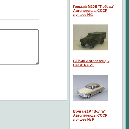
Горький-М20В "Победа"
Автолегенды СССР
лучшее №1
БТР-40 Автолегенды
СССР №121
Волга-21P "Волга"
Автолегенды СССР
лучшее № 9