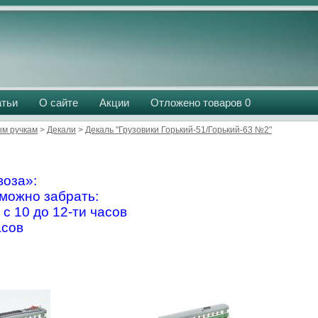
атьи
О сайте
Акции
Отложено товаров
0
м ручкам
>
Декали
>
Декаль "Грузовики Горький-51/Горький-63 №2"
оза»:
можно забрать:
 с 10 до 12-ти часов
асов