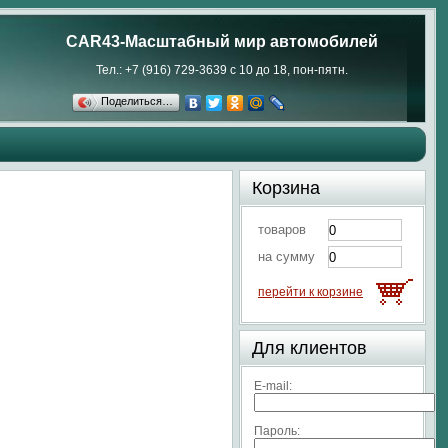
CAR43-Масштабный мир автомобилей
Тел.: +7 (916) 729-3639 с 10 до 18, пон-пятн.
Поделиться…
Корзина
товаров
на сумму
перейти к корзине
Для клиентов
E-mail:
Пароль: