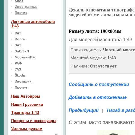
КрАЗ
Иностранные
Декаль отпечатана типографс
Прочие
моделей из металла, смолы и 
Легковые автомобили
1:43
Размер листа: 190х80мм
ВАЗ
Для моделей масштаба 1:43
Волга
ЗАЗ
Производитель:
Частный маст
ЗиС/ЗиЛ
Москвич/ИЖ
Масштаб модели:
1:43
РАФ
Наличие:
Отсутствует
УАЗ
Škoda
Иномарки
Сообщить о поступлении
Прочие
Наш Aвтопром
Добавить в отложенные
Наши Грузовики
Предыдущий
Назад в раз
|
Тракторы 1:43
Прицепы и аксессуары
С этим часто заказывают:
Умелым ручкам