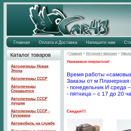
Главная
Оплата и Доставка
Напишите нам
Ст
/
Главная
>
Интернет-магазин
>
Умелы
Каталог товаров
Уважаемые покупатели!
Автолегенды Новая
Эпоха
Время работы «самовыв
Автолегенды СССР
Заказы от м Планерная 
Автолегенды
- понедельник И среда –
Спецвыпуск
- пятница – с 17 до 20 ч
Автолегенды СССР
лучшее
Автолегенды СССР -
Скидки!!!
Грузовики
Автомобиль на службе