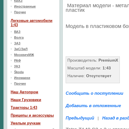
КрАЗ
Материал модели - метал
Иностранные
пластик
Прочие
Легковые автомобили
1:43
Модель в пластиковом бо
ВАЗ
Волга
ЗАЗ
ЗиС/ЗиЛ
Москвич/ИЖ
Производитель:
PremiumX
РАФ
УАЗ
Масштаб модели:
1:43
Škoda
Наличие:
Отсутствует
Иномарки
Прочие
Наш Aвтопром
Сообщить о поступлении
Наши Грузовики
Добавить в отложенные
Тракторы 1:43
Прицепы и аксессуары
Предыдущий
Назад в раз
|
Умелым ручкам