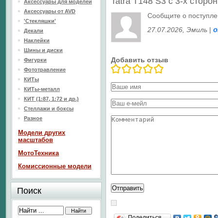
Tatra T148 S3 с 3-х сторо
Аксессуары для моделей
Аксессуары от AVD
Сообщите о поступл
'Стекляшки'
27.07.2026
, Эмиль
|
Декали
Наклейки
Шины и диски
Добавить отзыв
Фигурки
Фототравление
КИТы
КИТы-металл
КИТ (1:87, 1:72 и др.)
Стеллажи и боксы
Разное
Модели других
масштабов
МотоТехника
Комиссионные модели
Поиск
Поделиться…