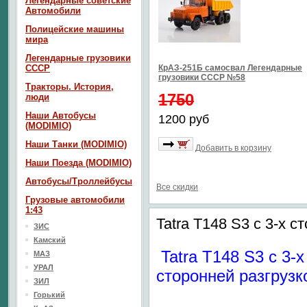
Легендарные советские
Автомобили
Полицейские машины
мира
Легендарные грузовики
СССР
КрАЗ-251Б самосвал Легендарные
грузовики СССР №58
Тракторы. История,
1750
люди
Наши Автобусы
1200 руб
(MODIMIO)
Наши Танки (MODIMIO)
Добавить в корзину
Наши Поезда (MODIMIO)
Автобусы/Троллейбусы
Все скидки
Грузовые автомобили
1:43
Tatra T148 S3 с 3-х с
ЗИС
Камский
Tatra T148 S3 с 3-х
МАЗ
УРАЛ
сторонней разгрузк
ЗИЛ
Горький