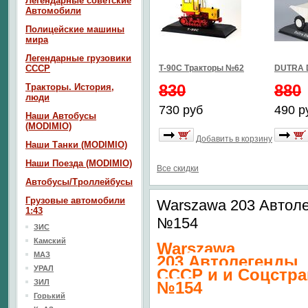
Легендарные советские
Автомобили
Полицейские машины
мира
Легендарные грузовики
СССР
Т-90С Тракторы №62
DUTRA 
830
880
Тракторы. История,
люди
730 руб
490 р
Наши Автобусы
(MODIMIO)
Добавить в корзину
Наши Танки (MODIMIO)
Наши Поезда (MODIMIO)
Все скидки
Автобусы/Троллейбусы
Грузовые автомобили
Warszawa 203 Автол
1:43
№154
ЗИС
Камский
Warszawa
МАЗ
203
Автолегенды
УРАЛ
СССР и и Соцстра
ЗИЛ
№154
Горький