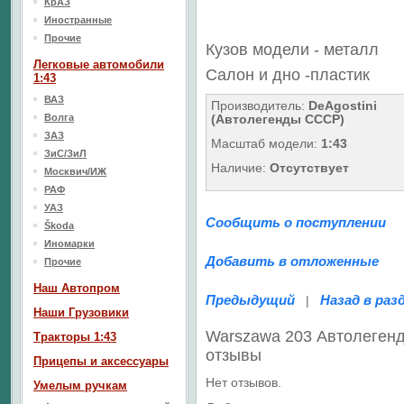
КрАЗ
Иностранные
Прочие
Кузов модели - металл
Легковые автомобили
Салон
и дно
-пластик
1:43
ВАЗ
Производитель:
DeAgostini
Волга
(Автолегенды СССР)
ЗАЗ
Масштаб модели:
1:43
ЗиС/ЗиЛ
Наличие:
Отсутствует
Москвич/ИЖ
РАФ
УАЗ
Сообщить о поступлении
Škoda
Иномарки
Добавить в отложенные
Прочие
Наш Aвтопром
Предыдущий
Назад в раз
|
Наши Грузовики
Warszawa 203 Автолеген
Тракторы 1:43
отзывы
Прицепы и аксессуары
Нет отзывов.
Умелым ручкам