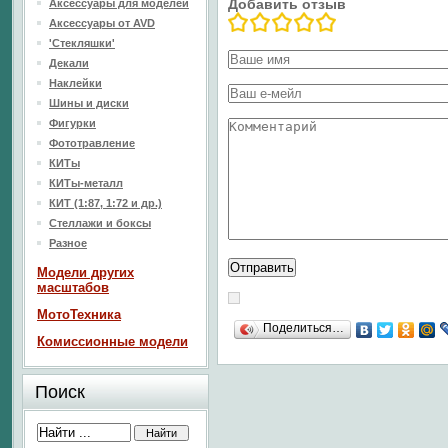
Добавить отзыв
Аксессуары для моделей
Аксессуары от AVD
'Стекляшки'
Декали
Наклейки
Шины и диски
Фигурки
Фототравление
КИТы
КИТы-металл
КИТ (1:87, 1:72 и др.)
Стеллажи и боксы
Разное
Модели других
масштабов
МотоТехника
Поделиться…
Комиссионные модели
Поиск