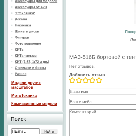
Аксессуары для моделей
Аксессуары от AVD
'Стекляшки'
Декали
Наклейки
Шины и диски
Повор
Фигурки
По
Фототравление
КИТы
КИТы-металл
МАЗ-516Б бортовой c тен
КИТ (1:87, 1:72 и др.)
Нет отзывов.
Стеллажи и боксы
Разное
Добавить отзыв
Модели других
масштабов
МотоТехника
Комиссионные модели
Поиск