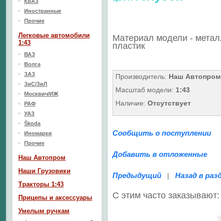
КрАЗ
Иностранные
Прочие
Легковые автомобили
Материал модели - метал
1:43
пластик
ВАЗ
Волга
ЗАЗ
Производитель:
Наш Автопром
ЗиС/ЗиЛ
Масштаб модели:
1:43
Москвич/ИЖ
Наличие:
Отсутствует
РАФ
УАЗ
Škoda
Сообщить о поступлении
Иномарки
Прочие
Добавить в отложенные
Наш Aвтопром
Наши Грузовики
Предыдущий
Назад в раз
|
Тракторы 1:43
С этим часто заказывают:
Прицепы и аксессуары
Умелым ручкам