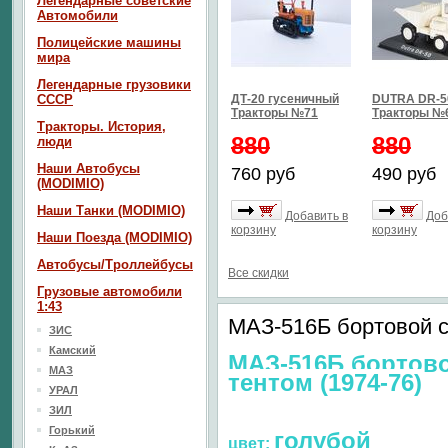
Легендарные советские
Автомобили
Полицейские машины
мира
Легендарные грузовики
СССР
ДТ-20 гусеничный
DUTRA DR-5
Тракторы №71
Тракторы №
Тракторы. История,
880
880
люди
Наши Автобусы
760 руб
490 руб
(MODIMIO)
Наши Танки (MODIMIO)
Добавить в
Доб
корзину
корзину
Наши Поезда (MODIMIO)
Автобусы/Троллейбусы
Все скидки
Грузовые автомобили
1:43
МАЗ-516Б бортовой c 
ЗИС
Камский
МАЗ-516Б бортово
МАЗ
тентом (1974-76)
УРАЛ
ЗИЛ
Горький
голубой
цвет: