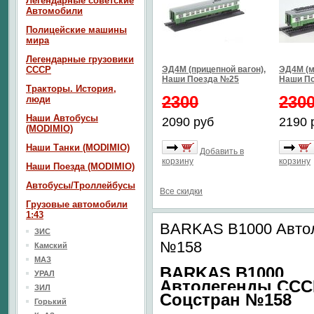
Легендарные советские
Автомобили
Полицейские машины
мира
Легендарные грузовики
СССР
ЭД4М (прицепной вагон),
ЭД4М (м
Наши Поезда №25
Наши П
Тракторы. История,
2300
230
люди
Наши Автобусы
2090 руб
2190 
(MODIMIO)
Наши Танки (MODIMIO)
Добавить в
корзину
корзину
Наши Поезда (MODIMIO)
Автобусы/Троллейбусы
Все скидки
Грузовые автомобили
1:43
BARKAS B1000 Авто
ЗИС
№158
Камский
МАЗ
BARKAS B1000
УРАЛ
Автолегенды ССС
ЗИЛ
Соцстран №158
Горький