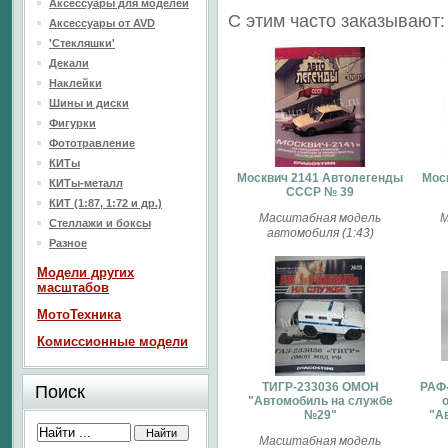
Аксессуары для моделей
С этим часто заказывают:
Аксессуары от AVD
'Стекляшки'
Декали
Наклейки
Шины и диски
Фигурки
Фототравление
КИТы
Москвич 2141 Автолегенды
Мос
КИТы-металл
СССР № 39
КИТ (1:87, 1:72 и др.)
Масштабная модель
М
Стеллажи и боксы
автомобиля (1:43)
Разное
Модели других
масштабов
МотоТехника
Комиссионные модели
ТИГР-233036 ОМОН
РАФ-
Поиск
"Автомобиль на службе
№29"
"А
Масштабная модель