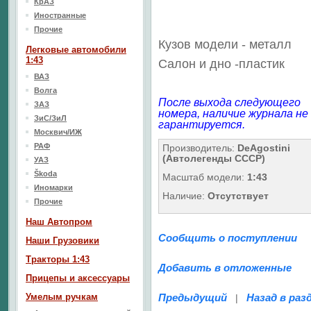
КрАЗ
Иностранные
Прочие
Кузов модели - металл
Легковые автомобили
1:43
Салон
и дно
-пластик
ВАЗ
Волга
После выхода следующего
ЗАЗ
номера, наличие журнала не
ЗиС/ЗиЛ
гарантируется.
Москвич/ИЖ
РАФ
Производитель:
DeAgostini
(Автолегенды СССР)
УАЗ
Škoda
Масштаб модели:
1:43
Иномарки
Наличие:
Отсутствует
Прочие
Наш Aвтопром
Сообщить о поступлении
Наши Грузовики
Тракторы 1:43
Добавить в отложенные
Прицепы и аксессуары
Умелым ручкам
Предыдущий
Назад в раз
|