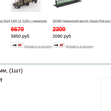
зда №24
СКП-11 (130) с прицепом
ЭД4М (прицепной вагон), Наши Поезда
6670
2300
5850 руб
2090 руб
Добавить в корзину
Добавить в корзину
мм, (1шт)
т