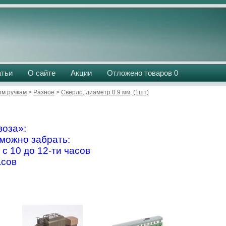
атьи
О сайте
Акции
Отложено товаров
0
м ручкам
>
Разное
>
Сверло, диаметр 0.9 мм, (1шт)
оза»:
можно забрать:
 с 10 до 12-ти часов
асов