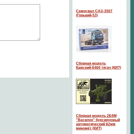
Самосвал САЗ-3507
(Горький-53)
Сборная модель
Камский-6460 тягач (КИТ)
Сборная модель 2Б9М
"Василек" буксируемый
автоматический 82мм
миномёт (КИТ)