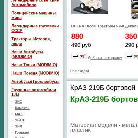
Легендарные советские
Автомобили
Полицейские машины
мира
Легендарные грузовики
DUTRA DR-50 Тракторы №68
Декаль
СССР
880
350
Тракторы. История,
люди
490 руб
290 
Наши Автобусы
(MODIMIO)
Добавить в корзину
Наши Танки (MODIMIO)
Все скидки
Наши Поезда (MODIMIO)
Автобусы/Троллейбусы
КрАЗ-219Б бортовой
Грузовые автомобили
1:43
КрАЗ-219Б борто
ЗИС
Камский
МАЗ
УРАЛ
Материал модели - метал
ЗИЛ
пластик
Горький