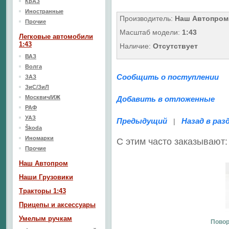
КрАЗ
Иностранные
Производитель:
Наш Автопром
Прочие
Масштаб модели:
1:43
Легковые автомобили
1:43
Наличие:
Отсутствует
ВАЗ
Волга
Сообщить о поступлении
ЗАЗ
ЗиС/ЗиЛ
Москвич/ИЖ
Добавить в отложенные
РАФ
УАЗ
Предыдущий
Назад в раз
|
Škoda
Иномарки
С этим часто заказывают:
Прочие
Наш Aвтопром
Наши Грузовики
Тракторы 1:43
Прицепы и аксессуары
Умелым ручкам
Повор