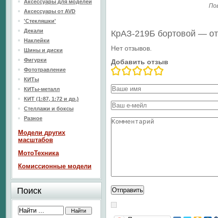
Аксессуары для моделей
По
Аксессуары от AVD
'Стекляшки'
Декали
КрАЗ-219Б бортовой — о
Наклейки
Нет отзывов.
Шины и диски
Фигурки
Добавить отзыв
Фототравление
КИТы
КИТы-металл
КИТ (1:87, 1:72 и др.)
Стеллажи и боксы
Разное
Модели других
масштабов
МотоТехника
Комиссионные модели
Поиск