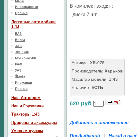
КрАЗ
В комплект входят:
Иностранные
Прочие
- диски 7 шт
Легковые автомобили
1:43
ВАЗ
Волга
ЗАЗ
ЗиС/ЗиЛ
Москвич/ИЖ
Артикул:
XR-079
РАФ
УАЗ
Производитель:
Харьков
Škoda
Масштаб модели:
1:43
Иномарки
Наличие:
ЕСТЬ
Прочие
Наш Aвтопром
руб
620
Наши Грузовики
Тракторы 1:43
Добавить в отложенные
Прицепы и аксессуары
Умелым ручкам
Предыдущий
Назад в раз
|