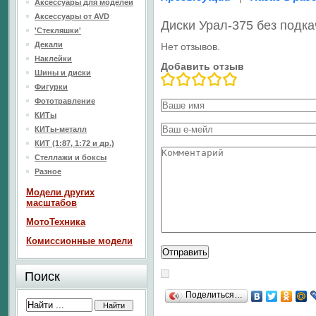
Аксессуары для моделей
Аксессуары от AVD
Диски Урал-375 без подк
'Стекляшки'
Декали
Нет отзывов.
Наклейки
Добавить отзыв
Шины и диски
Фигурки
Фототравление
КИТы
КИТы-металл
КИТ (1:87, 1:72 и др.)
Стеллажи и боксы
Разное
Модели других
масштабов
МотоТехника
Комиссионные модели
Поиск
Поделиться…