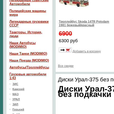
Легендарные советские
Автомобили
Полицейские машины
мира
Легендарные грузовики
Троллейбус Skoda 14TR Potsdam
СССР
1981 бежевый/красный
6900
Тракторы. История,
люди
6300 руб
Наши Автобусы
(MODIMIO)
Добавить в корзину
Наши Танки (MODIMIO)
Наши Поезда (MODIMIO)
Все скидки
Автобусы/Троллейбусы
Грузовые автомобили
1:43
Диски Урал-375 без 
ЗИС
Диски Урал-3
Камский
без подкачки
МАЗ
УРАЛ
ЗИЛ
Горький