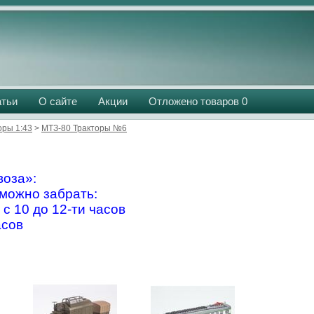
атьи
О сайте
Акции
Отложено товаров
0
оры 1:43
>
МТЗ-80 Тракторы №6
оза»:
можно забрать:
 с 10 до 12-ти часов
асов