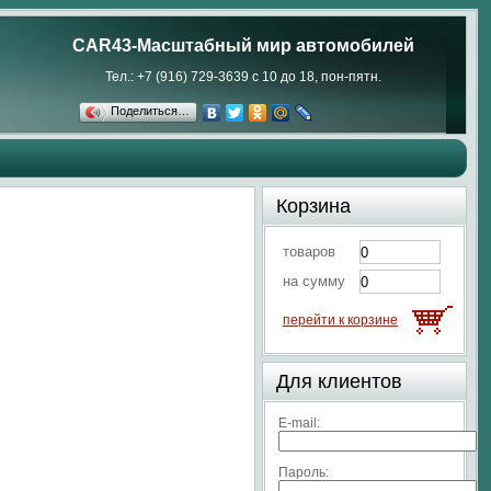
CAR43-Масштабный мир автомобилей
Тел.: +7 (916) 729-3639 с 10 до 18, пон-пятн.
Поделиться…
Корзина
товаров
на сумму
перейти к корзине
Для клиентов
E-mail:
Пароль: