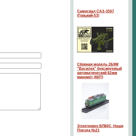
Самосвал САЗ-3507
(Горький-53)
Сборная модель 2Б9М
"Василек" буксируемый
автоматический 82мм
миномёт (КИТ)
Электровоз ВЛ80С, Наши
Поезда №21