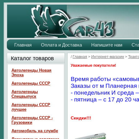
Главная
Оплата и Доставка
Напишите нам
Ст
/
Главная
>
Интернет-магазин
>
Тракт
Каталог товаров
Уважаемые покупатели!
Автолегенды Новая
Эпоха
Время работы «самовыв
Автолегенды СССР
Заказы от м Планерная 
Автолегенды
- понедельник И среда –
Спецвыпуск
- пятница – с 17 до 20 ч
Автолегенды СССР
лучшее
Автолегенды СССР -
Скидки!!!
Грузовики
Автомобиль на службе