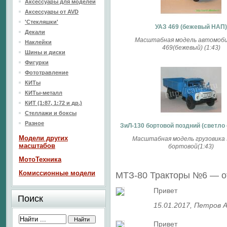
Аксессуары для моделей
Аксессуары от AVD
'Стекляшки'
УАЗ 469 (бежевый НАП)
Декали
Масштабная модель автомоби
Наклейки
469(бежевый) (1:43)
Шины и диски
Фигурки
Фототравление
КИТы
КИТы-металл
КИТ (1:87, 1:72 и др.)
Стеллажи и боксы
Разное
ЗиЛ-130 бортовой поздний (светло 
Модели других
Масштабная модель грузовика 
масштабов
бортовой(1:43)
МотоТехника
Комиссионные модели
МТЗ-80 Тракторы №6 — 
Привет
Поиск
15.01.2017
, Петров 
Привет