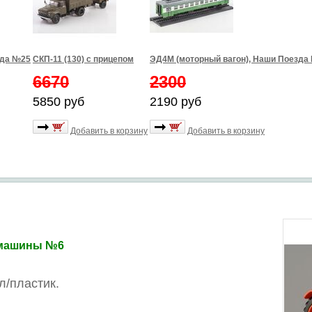
зда №25
СКП-11 (130) с прицепом
ЭД4М (моторный вагон), Наши Поезда
6670
2300
5850 руб
2190 руб
Добавить в корзину
Добавить в корзину
, машины №6
л/пластик.