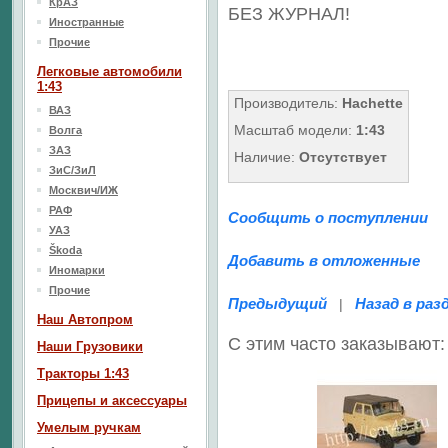
КрАЗ
БЕЗ ЖУРНАЛ!
Иностранные
Прочие
Легковые автомобили
1:43
Производитель:
Hachette
ВАЗ
Масштаб модели:
1:43
Волга
ЗАЗ
Наличие:
Отсутствует
ЗиС/ЗиЛ
Москвич/ИЖ
РАФ
Сообщить о поступлении
УАЗ
Škoda
Добавить в отложенные
Иномарки
Прочие
Предыдущий
Назад в раз
|
Наш Aвтопром
С этим часто заказывают:
Наши Грузовики
Тракторы 1:43
Прицепы и аксессуары
Умелым ручкам