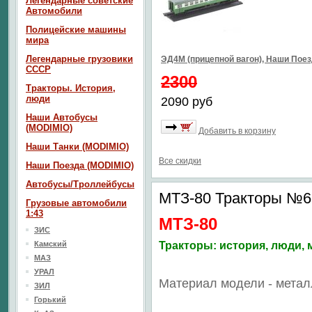
Легендарные советские
Автомобили
Полицейские машины
мира
Легендарные грузовики
ЭД4М (прицепной вагон), Наши Пое
СССР
2300
Тракторы. История,
люди
2090 руб
Наши Автобусы
(MODIMIO)
Добавить в корзину
Наши Танки (MODIMIO)
Все скидки
Наши Поезда (MODIMIO)
Автобусы/Троллейбусы
МТЗ-80 Тракторы №6
Грузовые автомобили
1:43
МТЗ-80
ЗИС
Камский
Тракторы: история, люди
МАЗ
УРАЛ
Материал модели - метал
ЗИЛ
Горький