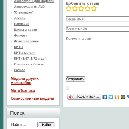
Аксессуары для моделей
Добавить отзыв
Аксессуары от AVD
'Стекляшки'
Декали
Наклейки
Шины и диски
Фигурки
Фототравление
КИТы
КИТы-металл
КИТ (1:87, 1:72 и др.)
Стеллажи и боксы
Разное
Модели других
масштабов
МотоТехника
Поделиться…
Комиссионные модели
Поиск