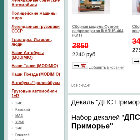
Легендарные советские
Автомобили
Полицейские машины
мира
Легендарные грузовики
Сборная модель Фургон-
Сбо
СССР
рефрижератор IKARUS-404
кон
(КИТ)
3
Тракторы. История,
2850
люди
27
Наши Автобусы
2240 руб
(MODIMIO)
Наши Танки (MODIMIO)
Добавить в корзину
Наши Поезда (MODIMIO)
Автобусы/Троллейбусы
Все скидки
Грузовые автомобили
1:43
Декаль "ДПС Приморь
ЗИС
Камский
ДП
Набор декалей "
МАЗ
УРАЛ
Приморье"
ЗИЛ
Горький