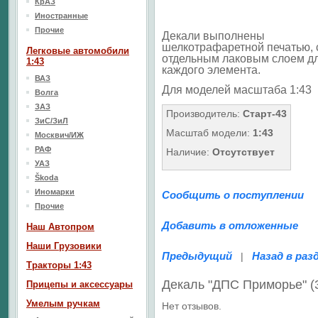
КрАЗ
Иностранные
Прочие
Декали выполнены
шелкотрафаретной печатью, 
Легковые автомобили
отдельным лаковым слоем д
1:43
каждого элемента.
ВАЗ
Для моделей масштаба 1:43
Волга
ЗАЗ
Производитель:
Старт-43
ЗиС/ЗиЛ
Масштаб модели:
1:43
Москвич/ИЖ
РАФ
Наличие:
Отсутствует
УАЗ
Škoda
Иномарки
Сообщить о поступлении
Прочие
Добавить в отложенные
Наш Aвтопром
Наши Грузовики
Предыдущий
Назад в раз
|
Тракторы 1:43
Декаль "ДПС Приморье" (
Прицепы и аксессуары
Умелым ручкам
Нет отзывов.