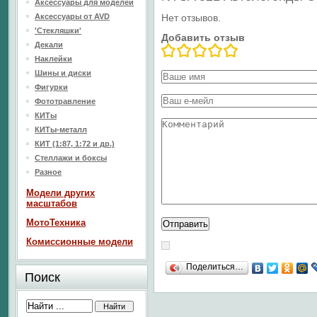
Аксессуары для моделей
Аксессуары от AVD
Нет отзывов.
'Стекляшки'
Добавить отзыв
Декали
Наклейки
Шины и диски
Фигурки
Фототравление
КИТы
КИТы-металл
КИТ (1:87, 1:72 и др.)
Стеллажи и боксы
Разное
Модели других
масштабов
МотоТехника
Комиссионные модели
Поделиться…
Поиск