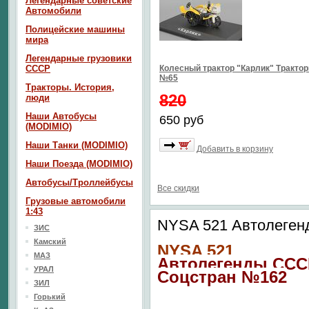
Легендарные советские
Автомобили
Полицейские машины
мира
Легендарные грузовики
СССР
Колесный трактор "Карлик" Тракто
№65
Тракторы. История,
820
люди
Наши Автобусы
650 руб
(MODIMIO)
Наши Танки (MODIMIO)
Добавить в корзину
Наши Поезда (MODIMIO)
Автобусы/Троллейбусы
Все скидки
Грузовые автомобили
1:43
NYSA 521 Автолеген
ЗИС
Камский
NYSA 521
МАЗ
Автолегенды ССС
УРАЛ
Соцстран №162
ЗИЛ
Горький