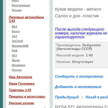
КрАЗ
Иностранные
Кузов модели - металл
Прочие
Салон
и дно
-пластик
Легковые автомобили
1:43
ВАЗ
После выхода следующего
Волга
номера, наличие журнала не
ЗАЗ
гарантируется.
ЗиС/ЗиЛ
Производитель:
DeAgostini
Москвич/ИЖ
(Автолегенды СССР)
РАФ
Масштаб модели:
1:43
УАЗ
Škoda
Наличие:
Отсутствует
Иномарки
Прочие
Сообщить о поступлении
Наш Aвтопром
Наши Грузовики
Добавить в отложенные
Тракторы 1:43
Прицепы и аксессуары
Предыдущий
Назад в раз
|
Умелым ручкам
NYSA 521 Автолегенды С