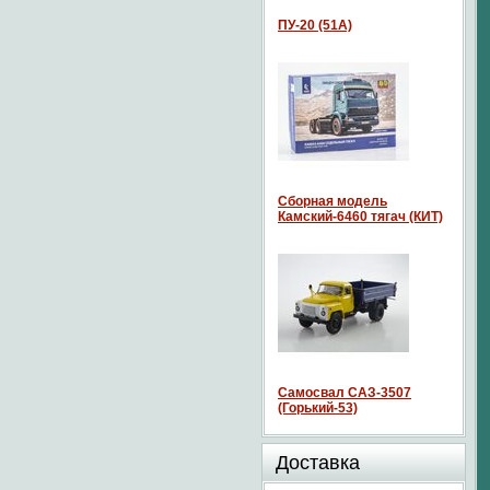
ПУ-20 (51А)
Сборная модель
Камский-6460 тягач (КИТ)
Самосвал САЗ-3507
(Горький-53)
Доставка