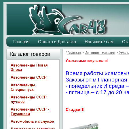
Главная
Оплата и Доставка
Напишите нам
Ст
/
Главная
>
Интернет-магазин
>
Умелы
Каталог товаров
Уважаемые покупатели!
Автолегенды Новая
Эпоха
Время работы «самовыв
Автолегенды СССР
Заказы от м Планерная 
Автолегенды
- понедельник И среда –
Спецвыпуск
- пятница – с 17 до 20 ч
Автолегенды СССР
лучшее
Автолегенды СССР -
Скидки!!!
Грузовики
Автомобиль на службе