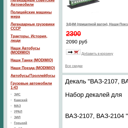
Легендарные советские
Автомобили
Полицейские машины
мира
Легендарные грузовики
ЭД4М (прицепной вагон), Наши Пое
СССР
2300
Тракторы. История,
люди
2090 руб
Наши Автобусы
(MODIMIO)
Добавить в корзину
Наши Танки (MODIMIO)
Все скидки
Наши Поезда (MODIMIO)
Автобусы/Троллейбусы
Декаль "ВАЗ-2107, ВА
Грузовые автомобили
1:43
Набор декалей для
ЗИС
Камский
МАЗ
УРАЛ
ВАЗ-2107, ВАЗ-2104 
ЗИЛ
Горький