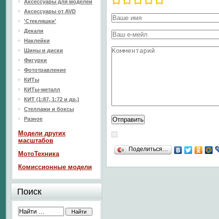
Аксессуары для моделей
Аксессуары от AVD
'Стекляшки'
Декали
Наклейки
Шины и диски
Фигурки
Фототравление
КИТы
КИТы-металл
КИТ (1:87, 1:72 и др.)
Стеллажи и боксы
Разное
Модели других
масштабов
Поделиться…
МотоТехника
Комиссионные модели
Поиск