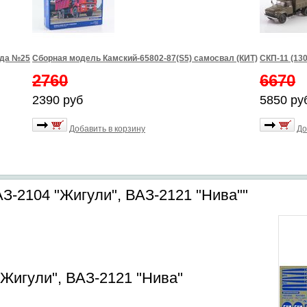
зда №25
Сборная модель Камский-65802-87(S5) самосвал (КИТ)
СКП-11 (13
2760
6670
2390 руб
5850 ру
Добавить в корзину
До
З-2104 "Жигули", ВАЗ-2121 "Нива""
"Жигули", ВАЗ-2121 "Нива"