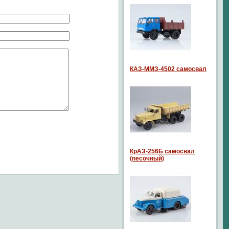
КАЗ-ММЗ-4502 самосвал
КрАЗ-256Б самосвал
(песочный)