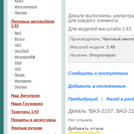
КрАЗ
Иностранные
Прочие
Декали выполнены шелкотра
для каждого элемента.
Легковые автомобили
1:43
Для моделей масштаба 1:43
ВАЗ
Производитель:
Частный маст
Волга
ЗАЗ
Масштаб модели:
1:43
ЗиС/ЗиЛ
Наличие:
Отсутствует
Москвич/ИЖ
РАФ
УАЗ
Сообщить о поступлении
Škoda
Иномарки
Добавить в отложенные
Прочие
Наш Aвтопром
Предыдущий
Назад в раз
|
Наши Грузовики
Декаль "ВАЗ-2107, ВАЗ-21
Тракторы 1:43
Прицепы и аксессуары
Нет отзывов.
Умелым ручкам
Добавить отзыв