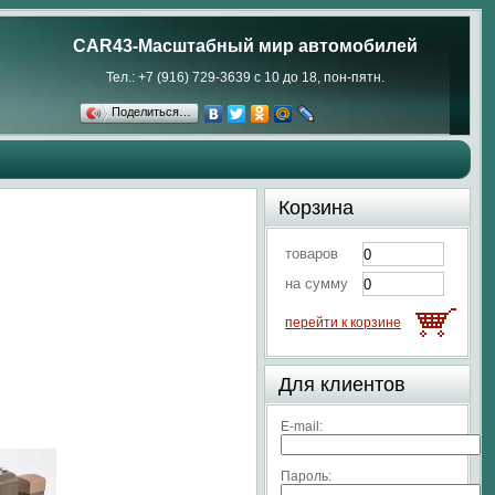
CAR43-Масштабный мир автомобилей
Тел.: +7 (916) 729-3639 с 10 до 18, пон-пятн.
Поделиться…
Корзина
товаров
на сумму
перейти к корзине
Для клиентов
E-mail:
Пароль: