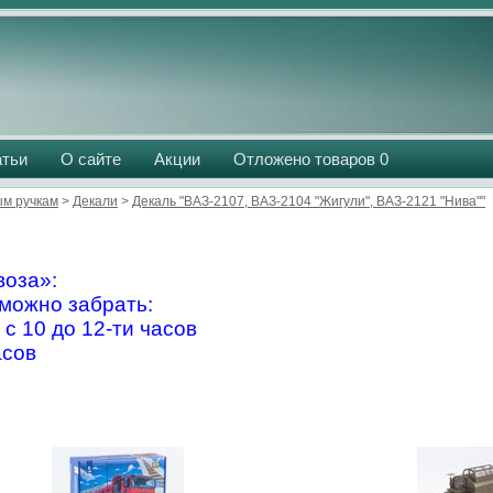
атьи
О сайте
Акции
Отложено товаров
0
м ручкам
>
Декали
>
Декаль "ВАЗ-2107, ВАЗ-2104 "Жигули", ВАЗ-2121 "Нива""
оза»:
можно забрать:
 с 10 до 12-ти часов
асов