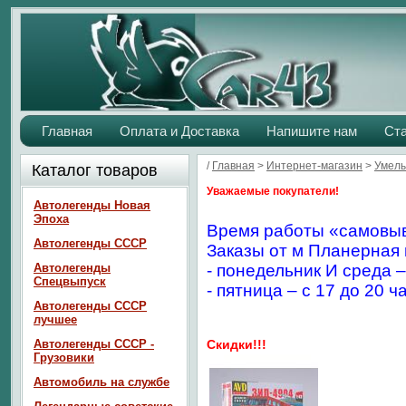
Главная
Оплата и Доставка
Напишите нам
Ст
/
Главная
>
Интернет-магазин
>
Умелы
Каталог товаров
Уважаемые покупатели!
Автолегенды Новая
Эпоха
Время работы «самовыв
Автолегенды СССР
Заказы от м Планерная 
Автолегенды
- понедельник И среда –
Спецвыпуск
- пятница – с 17 до 20 ч
Автолегенды СССР
лучшее
Автолегенды СССР -
Скидки!!!
Грузовики
Автомобиль на службе