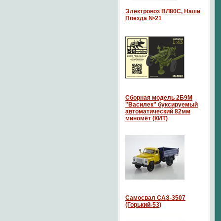
Электровоз ВЛ80С, Наши
Поезда №21
Сборная модель 2Б9М
"Василек" буксируемый
автоматический 82мм
миномёт (КИТ)
Самосвал САЗ-3507
(Горький-53)