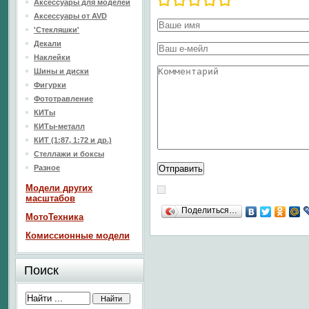
Аксессуары для моделей
Аксессуары от AVD
'Стекляшки'
Декали
Наклейки
Шины и диски
Фигурки
Фототравление
КИТы
КИТы-металл
КИТ (1:87, 1:72 и др.)
Стеллажи и боксы
Разное
Модели других
масштабов
Поделиться…
МотоТехника
Комиссионные модели
Поиск