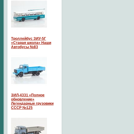
Троллейбус ЗИУ-5Г
«Старая школа» Наши
Автобусы №83
ЗИЛ-4331 «Полное
обновление»
Легендарные грузовики
СССР №125