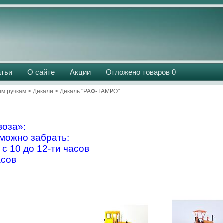
атьи
О сайте
Акции
Отложено товаров
0
м ручкам
>
Декали
>
Декаль "РАФ-ТАМРО"
оза»:
можно забрать:
 с 10 до 12-ти часов
асов