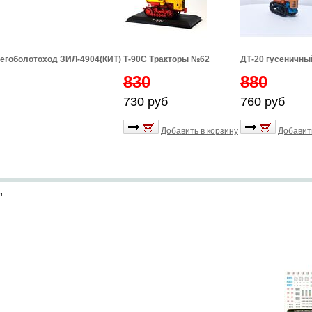
егоболотоход ЗИЛ-4904(КИТ)
Т-90С Тракторы №62
ДТ-20 гусеничны
830
880
730 руб
760 руб
Добавить в корзину
Добавит
"