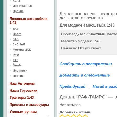
КрАЗ
Иностранные
Прочие
Декали выполнены шелкотра
для каждого элемента.
Легковые автомобили
1:43
Для моделей масштаба 1:43
ВАЗ
Производитель:
Частный маст
Волга
ЗАЗ
Масштаб модели:
1:43
ЗиС/ЗиЛ
Наличие:
Отсутствует
Москвич/ИЖ
РАФ
УАЗ
Сообщить о поступлении
Škoda
Иномарки
Добавить в отложенные
Прочие
Наш Aвтопром
Предыдущий
Назад в раз
|
Наши Грузовики
Декаль "РАФ-ТАМРО" — 
Тракторы 1:43
Прицепы и аксессуары
Нет отзывов.
Умелым ручкам
Добавить отзыв