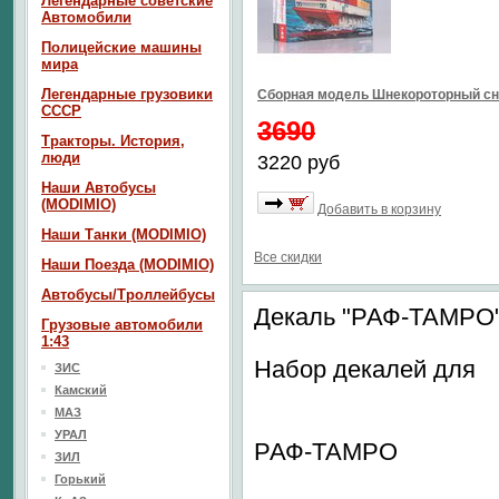
Легендарные советские
Автомобили
Полицейские машины
мира
Легендарные грузовики
Сборная модель Шнекороторный сн
СССР
3690
Тракторы. История,
люди
3220 руб
Наши Автобусы
(MODIMIO)
Добавить в корзину
Наши Танки (MODIMIO)
Все скидки
Наши Поезда (MODIMIO)
Автобусы/Троллейбусы
Декаль "РАФ-ТАМРО
Грузовые автомобили
1:43
Набор декалей для
ЗИС
Камский
МАЗ
УРАЛ
РАФ-ТАМРО
ЗИЛ
Горький