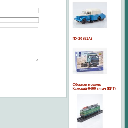
ПУ-20 (51А)
Сборная модель
Камский-6460 тягач (КИТ)