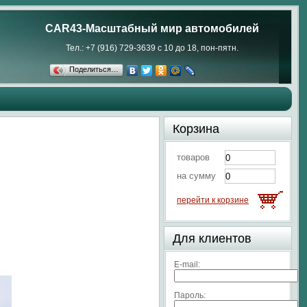
CAR43-Масштабный мир автомобилей
Тел.: +7 (916) 729-3639 с 10 до 18, пон-пятн.
Поделиться…
Корзина
товаров
на сумму
перейти к корзине
Для клиентов
E-mail:
Пароль: