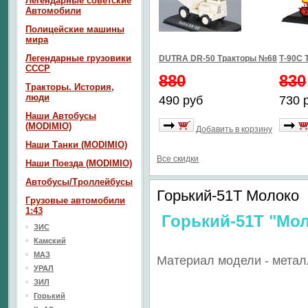
Легендарные советские
Автомобили
Полицейские машины
мира
Легендарные грузовики
DUTRA DR-50 Тракторы №68
Т-90С 
СССР
880
830
Тракторы. История,
люди
490 руб
730 
Наши Автобусы
(MODIMIO)
Добавить в корзину
Наши Танки (MODIMIO)
Все скидки
Наши Поезда (MODIMIO)
Автобусы/Троллейбусы
Горький-51Т Молоко
Грузовые автомобили
1:43
Горький-51Т "Мо
ЗИС
Камский
МАЗ
Материал модели - метал
УРАЛ
ЗИЛ
Горький