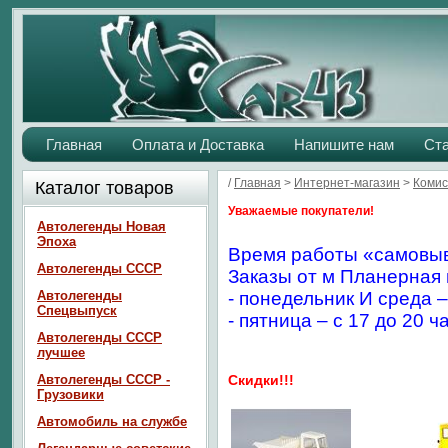
Главная
Оплата и Доставка
Напишите нам
Ст
/
Главная
>
Интернет-магазин
>
Комис
Каталог товаров
Уважаемые покупатели!
Автолегенды Новая
Эпоха
Время работы «самовыв
Автолегенды СССР
Заказы от м Планерная 
Автолегенды
- понедельник И среда –
Спецвыпуск
- пятница – с 17 до 20 ч
Автолегенды СССР
лучшее
Автолегенды СССР -
Скидки!!!
Грузовики
Автомобиль на службе