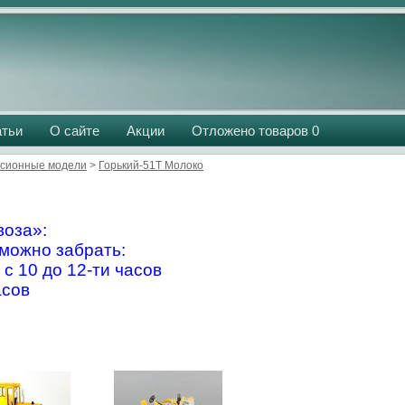
атьи
О сайте
Акции
Отложено товаров
0
сионные модели
>
Горький-51Т Молоко
оза»:
можно забрать:
 с 10 до 12-ти часов
асов