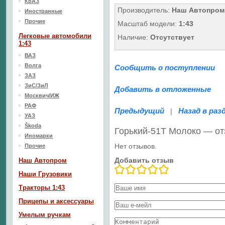
КрАЗ
Производитель:
Наш Автопром
Иностранные
Прочие
Масштаб модели:
1:43
Легковые автомобили
Наличие:
Отсутствует
1:43
ВАЗ
Волга
Сообщить о поступлении
ЗАЗ
ЗиС/ЗиЛ
Добавить в отложенные
Москвич/ИЖ
РАФ
Предыдущий
Назад в раз
|
УАЗ
Škoda
Горький-51Т Молоко — о
Иномарки
Нет отзывов.
Прочие
Добавить отзыв
Наш Aвтопром
Наши Грузовики
Тракторы 1:43
Прицепы и аксессуары
Умелым ручкам