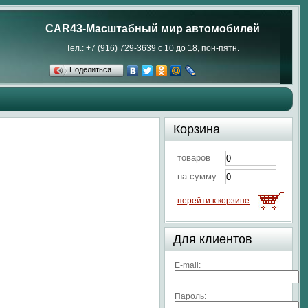
CAR43-Масштабный мир автомобилей
Тел.: +7 (916) 729-3639 с 10 до 18, пон-пятн.
Поделиться…
Корзина
товаров
на сумму
перейти к корзине
Для клиентов
E-mail:
Пароль: