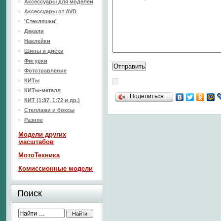
Аксессуары для моделей
Аксессуары от AVD
'Стекляшки'
Декали
Наклейки
Шины и диски
Фигурки
Фототравление
КИТы
КИТы-металл
Поделиться…
КИТ (1:87, 1:72 и др.)
Стеллажи и боксы
Разное
Модели других
масштабов
МотоТехника
Комиссионные модели
Поиск