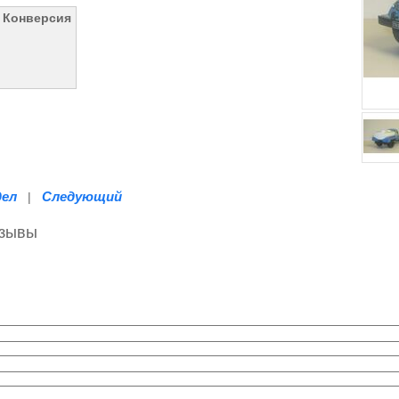
 Конверсия
дел
Следующий
|
тзывы