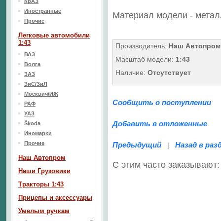
КрАЗ
Иностранные
Материал модели - метал
Прочие
Легковые автомобили
1:43
Производитель:
Наш Автопром
ВАЗ
Масштаб модели:
1:43
Волга
Наличие:
Отсутствует
ЗАЗ
ЗиС/ЗиЛ
Москвич/ИЖ
Сообщить о поступлении
РАФ
УАЗ
Добавить в отложенные
Škoda
Иномарки
Прочие
Предыдущий
Назад в раз
|
Наш Aвтопром
С этим часто заказывают:
Наши Грузовики
Тракторы 1:43
Прицепы и аксессуары
Умелым ручкам