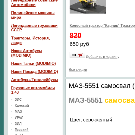
Легендарные советские
Автомобили
Полицейские машины
мира
Легендарные грузовики
Колесный трактор "Карлик" Тракто
СССР
820
Тракторы. История,
люди
650 руб
Наши Автобусы
(MODIMIO)
Добавить в корзину
Наши Танки (MODIMIO)
Все скидки
Наши Поезда (MODIMIO)
Автобусы/Троллейбусы
МАЗ-5551 самосвал (
Грузовые автомобили
1:43
МАЗ-5551
самосвал
ЗИС
Камский
МАЗ
УРАЛ
Цвет: серо-желтый
ЗИЛ
Горький