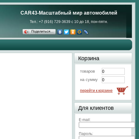
CAR43-Масштабный мир автомобилей
Тел.: +7 (916) 729-3639 с 10 до 18, пон-пятн.
Поделиться…
Корзина
товаров
на сумму
перейти к корзине
Для клиентов
E-mail:
Пароль: