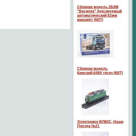
Сборная модель 2Б9М
"Василек" буксируемый
автоматический 82мм
миномёт (КИТ)
Сборная модель
Камский-6460 тягач (КИТ)
Электровоз ВЛ80С, Наши
Поезда №21