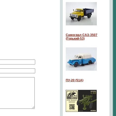
Самосвал САЗ-3507
(Горький-53)
ПУ-20 (51А)