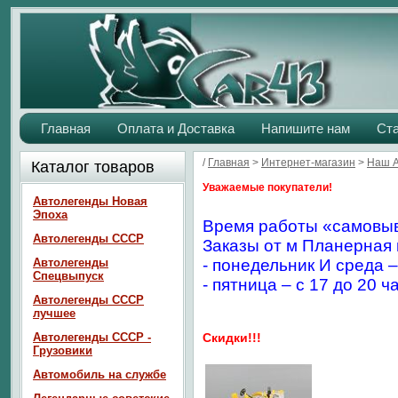
Главная
Оплата и Доставка
Напишите нам
Ст
/
Главная
>
Интернет-магазин
>
Наш 
Каталог товаров
Уважаемые покупатели!
Автолегенды Новая
Эпоха
Время работы «самовыв
Автолегенды СССР
Заказы от м Планерная 
Автолегенды
- понедельник И среда –
Спецвыпуск
- пятница – с 17 до 20 ч
Автолегенды СССР
лучшее
Автолегенды СССР -
Скидки!!!
Грузовики
Автомобиль на службе