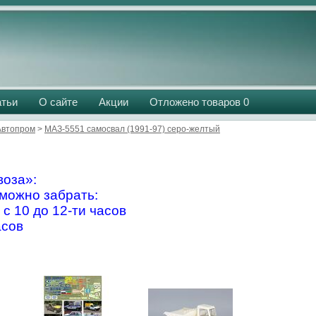
атьи
О сайте
Акции
Отложено товаров
0
Aвтопром
>
МАЗ-5551 самосвал (1991-97) серо-желтый
оза»:
можно забрать:
 с 10 до 12-ти часов
асов