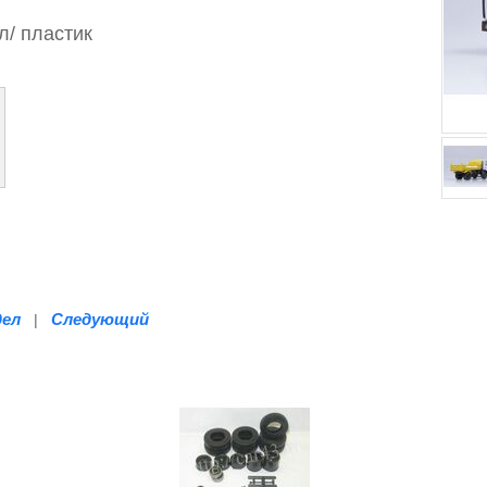
л/
пластик
дел
Следующий
|