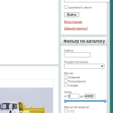
запомнить меня
Регистрация
Забыли пароль?
Фильтр по каталогу
Найти:
Раздел каталога:
Метки:
Новинки
Популярное
Скидки
Цена:
от
до
Масштаб модели:
1:72