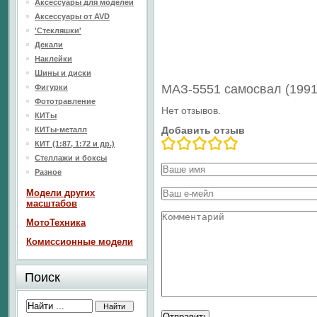
Аксессуары для моделей
Аксессуары от AVD
'Стекляшки'
Декали
Наклейки
Шины и диски
МАЗ-5551 самосвал (1991
Фигурки
Фототравление
Нет отзывов.
КИТы
Добавить отзыв
КИТы-металл
КИТ (1:87, 1:72 и др.)
Стеллажи и боксы
Разное
Модели других
масштабов
МотоТехника
Комиссионные модели
Поиск