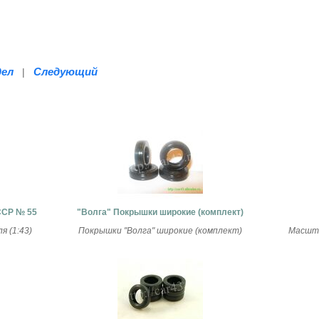
дел
Следующий
|
ССР № 55
"Волга" Покрышки широкие (комплект)
 (1:43)
Покрышки "Волга" широкие (комплект)
Масшта