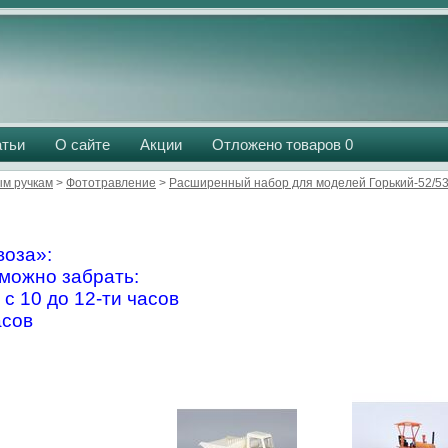
атьи
О сайте
Акции
Отложено товаров
0
м ручкам
>
Фототравление
>
Расширенный набор для моделей Горький-52/53
оза»:
можно забрать:
 с 10 до 12-ти часов
асов