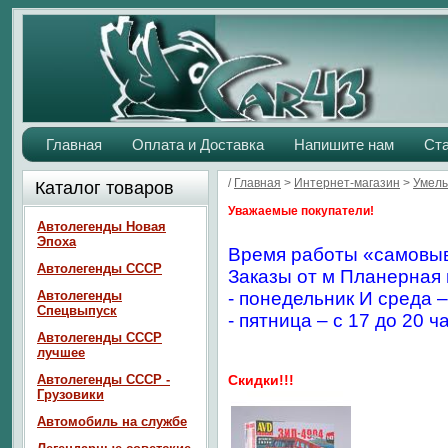
Главная
Оплата и Доставка
Напишите нам
Ст
/
Главная
>
Интернет-магазин
>
Умелы
Каталог товаров
Уважаемые покупатели!
Автолегенды Новая
Эпоха
Время работы «самовыв
Автолегенды СССР
Заказы от м Планерная 
Автолегенды
- понедельник И среда –
Спецвыпуск
- пятница – с 17 до 20 ч
Автолегенды СССР
лучшее
Автолегенды СССР -
Скидки!!!
Грузовики
Автомобиль на службе