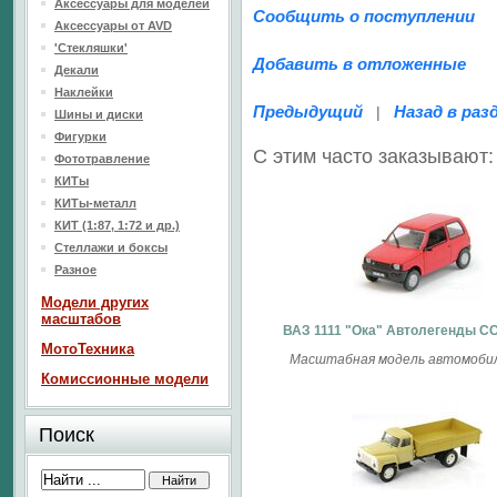
Аксессуары для моделей
Сообщить о поступлении
Аксессуары от AVD
'Стекляшки'
Добавить в отложенные
Декали
Наклейки
Предыдущий
Назад в раз
|
Шины и диски
Фигурки
С этим часто заказывают:
Фототравление
КИТы
КИТы-металл
КИТ (1:87, 1:72 и др.)
Стеллажи и боксы
Разное
Модели других
масштабов
ВАЗ 1111 "Ока" Автолегенды С
МотоТехника
Масштабная модель автомобиля
Комиссионные модели
Поиск