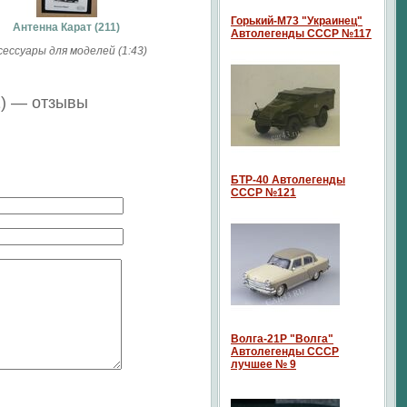
Горький-М73 "Украинец"
Антенна Карат (211)
Автолегенды СССР №117
сессуары для моделей (1:43)
1) — отзывы
БТР-40 Автолегенды
СССР №121
Волга-21P "Волга"
Автолегенды СССР
лучшее № 9