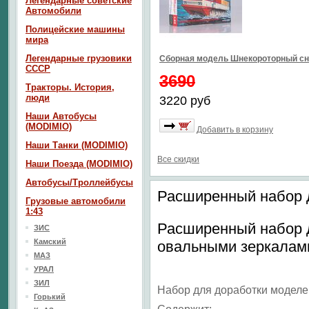
Легендарные советские
Автомобили
Полицейские машины
мира
Легендарные грузовики
Сборная модель Шнекороторный сн
СССР
3690
Тракторы. История,
люди
3220 руб
Наши Автобусы
(MODIMIO)
Добавить в корзину
Наши Танки (MODIMIO)
Все скидки
Наши Поезда (MODIMIO)
Автобусы/Троллейбусы
Расширенный набор д
Грузовые автомобили
1:43
Расширенный набор д
ЗИС
Камский
овальными зеркалам
МАЗ
УРАЛ
ЗИЛ
Набор для доработки моделе
Горький