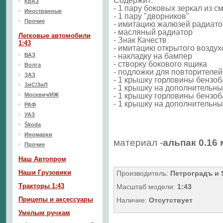
Содержит:
КрАЗ
- 1 пару боковых зеркал из с
Иностранные
- 1 пару "дворников"
Прочие
- имитацию жалюзей радиат
- масляный радиатор
Легковые автомобили
- Знак Качеств
1:43
- имитацию открытого возду
ВАЗ
- накладку на бампер
- створку бокового ящика
Волга
- подложки для повторителей
ЗАЗ
- 1 крышку горловины бензоб
ЗиС/ЗиЛ
- 1 крышку на дополнительны
Москвич/ИЖ
- 1 крышку горловины бензоб
- 1 крышку на дополнительны
РАФ
УАЗ
Škoda
Иномарки
материал -
альпак 0.16
Прочие
Наш Aвтопром
Наши Грузовики
Производитель:
Петроградъ и
Тракторы 1:43
Масштаб модели:
1:43
Прицепы и аксессуары
Наличие:
Отсутствует
Умелым ручкам