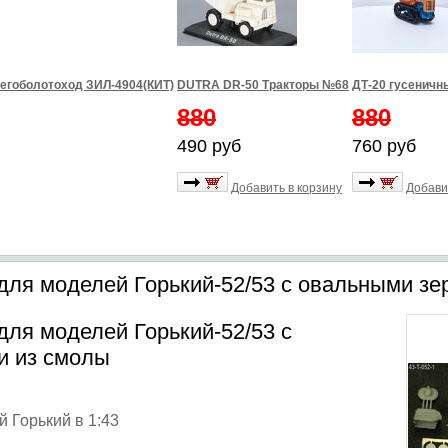
егоболотоход ЗИЛ-4904(КИТ)
DUTRA DR-50 Тракторы №68
ДТ-20 гусеничн
880
880
490 руб
760 руб
Добавить в корзину
Добави
ля моделей Горький-52/53 с овальными зе
ля моделей Горький-52/53 с
и из смолы
й Горький в 1:43