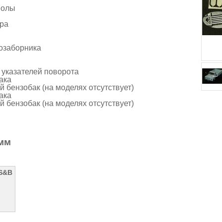
молы
ора
хозаборника
 указателей поворота
ака
й бензобак (на моделях отсутствует)
ака
й бензобак (на моделях отсутствует)
 мм
 S&B