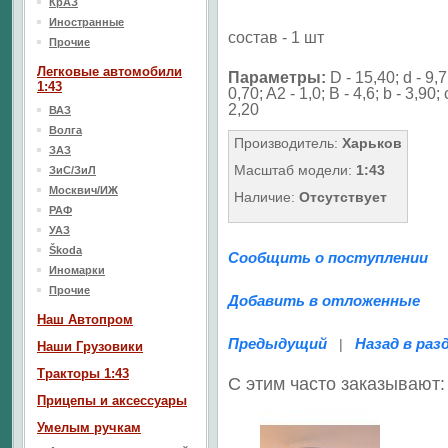
КрАЗ
Иностранные
состав - 1 шт
Прочие
Легковые автомобили
Параметры:
D - 15,40; d - 9,7
1:43
0,70; A2 - 1,0; B - 4,6; b - 3,90; 
2,20
ВАЗ
Волга
Производитель:
Харьков
ЗАЗ
Масштаб модели:
1:43
ЗиС/ЗиЛ
Москвич/ИЖ
Наличие:
Отсутствует
РАФ
УАЗ
Škoda
Сообщить о поступлении
Иномарки
Прочие
Добавить в отложенные
Наш Aвтопром
Предыдущий
Назад в раз
|
Наши Грузовики
Тракторы 1:43
С этим часто заказывают:
Прицепы и аксессуары
Умелым ручкам