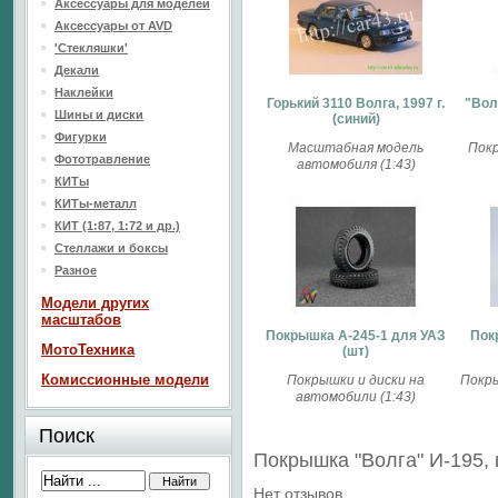
Аксессуары для моделей
Аксессуары от AVD
'Стекляшки'
Декали
Наклейки
Горький 3110 Волга, 1997 г.
"Вол
Шины и диски
(синий)
Фигурки
Масштабная модель
Покр
Фототравление
автомобиля (1:43)
КИТы
КИТы-металл
КИТ (1:87, 1:72 и др.)
Стеллажи и боксы
Разное
Модели других
масштабов
Покрышка A-245-1 для УАЗ
Пок
МотоТехника
(шт)
Комиссионные модели
Покрышки и диски на
Покры
автомобили (1:43)
Поиск
Покрышка "Волга" И-195,
Нет отзывов.