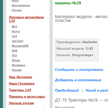
КрАЗ
машины №19
Иностранные
Прочие
Материал модели - метал
Легковые автомобили
пластик
1:43
ВАЗ
Волга
ЗАЗ
ЗиС/ЗиЛ
Производитель:
Hachette
Москвич/ИЖ
Масштаб модели:
1:43
РАФ
Наличие:
Отсутствует
УАЗ
Škoda
Иномарки
Сообщить о поступлении
Прочие
Наш Aвтопром
Добавить в отложенные
Наши Грузовики
Тракторы 1:43
Предыдущий
Назад в раз
|
Прицепы и аксессуары
ДТ-75 Тракторы №19 — о
Умелым ручкам
Нет отзывов.