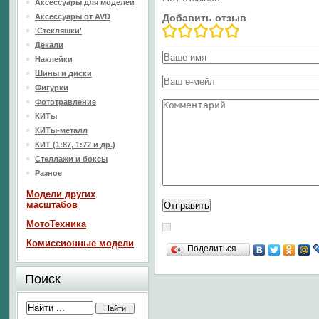
Аксессуары для моделей
Аксессуары от AVD
Добавить отзыв
'Стекляшки'
Декали
Наклейки
Шины и диски
Фигурки
Фототравление
КИТы
КИТы-металл
КИТ (1:87, 1:72 и др.)
Стеллажи и боксы
Разное
Модели других
масштабов
МотоТехника
Комиссионные модели
Поделиться…
Поиск