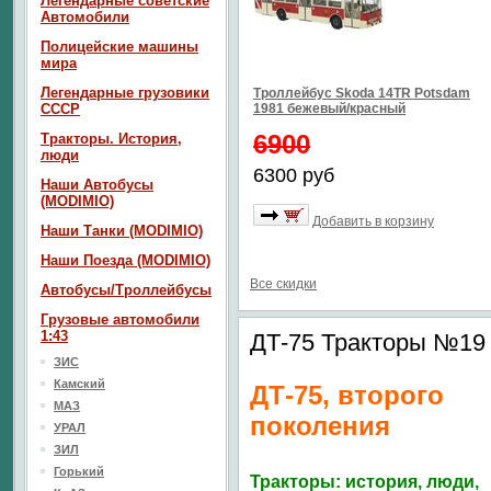
Легендарные советские
Автомобили
Полицейские машины
мира
Легендарные грузовики
Троллейбус Skoda 14TR Potsdam
СССР
1981 бежевый/красный
6900
Тракторы. История,
люди
6300 руб
Наши Автобусы
(MODIMIO)
Добавить в корзину
Наши Танки (MODIMIO)
Наши Поезда (MODIMIO)
Все скидки
Автобусы/Троллейбусы
Грузовые автомобили
1:43
ДТ-75 Тракторы №19
ЗИС
Камский
ДТ-75, второго
МАЗ
поколения
УРАЛ
ЗИЛ
Горький
Тракторы: история, люди,