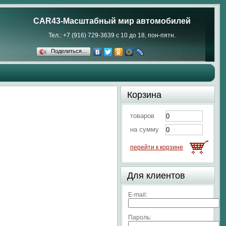
CAR43-Масштабный мир автомобилей
Тел.: +7 (916) 729-3639 с 10 до 18, пон-пятн.
Поделиться…
Корзина
товаров
на сумму
перейти к корзине
Для клиентов
E-mail:
Пароль: