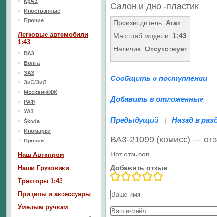
КрАЗ
Салон
и дно
-пластик
Иностранные
Прочие
Производитель:
Агат
Легковые автомобили
Масштаб модели:
1:43
1:43
Наличие:
Отсутствует
ВАЗ
Волга
ЗАЗ
Сообщить о поступлении
ЗиС/ЗиЛ
Москвич/ИЖ
Добавить в отложенные
РАФ
УАЗ
Предыдущий
Назад в раз
|
Škoda
Иномарки
ВАЗ-21099 (комисс) — от
Прочие
Нет отзывов.
Наш Aвтопром
Добавить отзыв
Наши Грузовики
Тракторы 1:43
Прицепы и аксессуары
Умелым ручкам