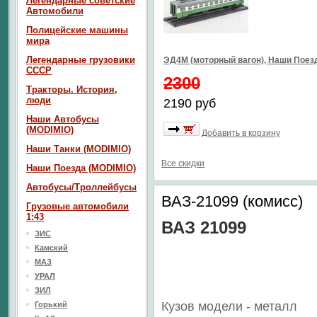
Легендарные советские
Автомобили
Полицейские машины
мира
Легендарные грузовики
ЭД4М (моторный вагон), Наши Пое
СССР
2300
Тракторы. История,
люди
2190 руб
Наши Автобусы
(MODIMIO)
Добавить в корзину
Наши Танки (MODIMIO)
Все скидки
Наши Поезда (MODIMIO)
Автобусы/Троллейбусы
ВАЗ-21099 (комисс)
Грузовые автомобили
1:43
ВАЗ 21099
ЗИС
Камский
МАЗ
УРАЛ
ЗИЛ
Кузов модели - металл
Горький