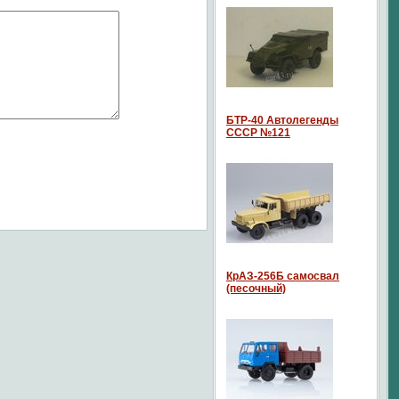
БТР-40 Автолегенды
СССР №121
КрАЗ-256Б самосвал
(песочный)