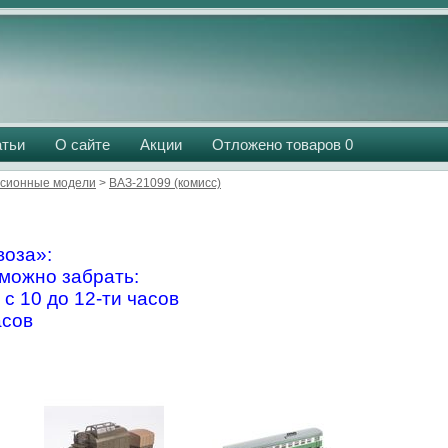
атьи
О сайте
Акции
Отложено товаров
0
сионные модели
>
ВАЗ-21099 (комисс)
оза»:
можно забрать:
 с 10 до 12-ти часов
асов