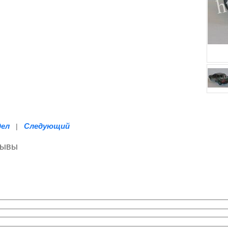
дел
Следующий
|
зывы