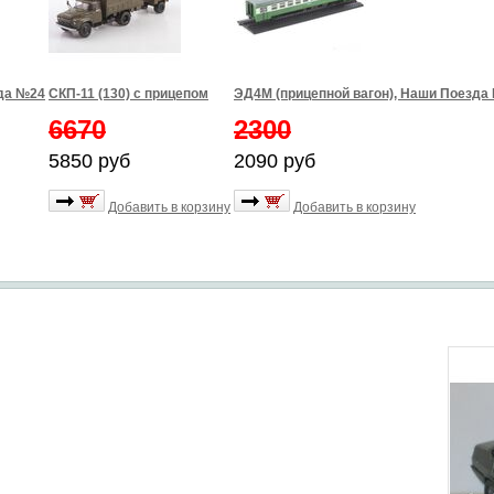
зда №24
СКП-11 (130) с прицепом
ЭД4М (прицепной вагон), Наши Поезда
6670
2300
5850 руб
2090 руб
Добавить в корзину
Добавить в корзину