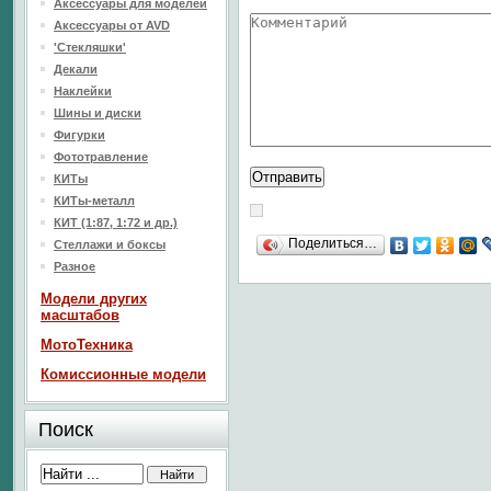
Аксессуары для моделей
Аксессуары от AVD
'Стекляшки'
Декали
Наклейки
Шины и диски
Фигурки
Фототравление
КИТы
КИТы-металл
КИТ (1:87, 1:72 и др.)
Поделиться…
Стеллажи и боксы
Разное
Модели других
масштабов
МотоТехника
Комиссионные модели
Поиск