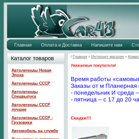
Главная
Оплата и Доставка
Напишите нам
Ст
/
Главная
>
Интернет-магазин
>
Комис
Каталог товаров
Уважаемые покупатели!
Автолегенды Новая
Эпоха
Время работы «самовыв
Автолегенды СССР
Заказы от м Планерная 
Автолегенды
- понедельник И среда –
Спецвыпуск
- пятница – с 17 до 20 ч
Автолегенды СССР
лучшее
Автолегенды СССР -
Скидки!!!
Грузовики
Автомобиль на службе