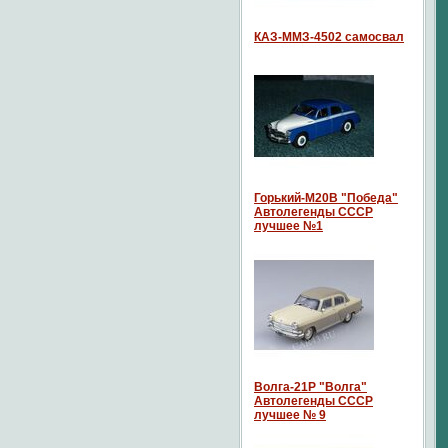
КАЗ-ММЗ-4502 самосвал
Горький-М20В "Победа"
Автолегенды СССР
лучшее №1
Волга-21P "Волга"
Автолегенды СССР
лучшее № 9