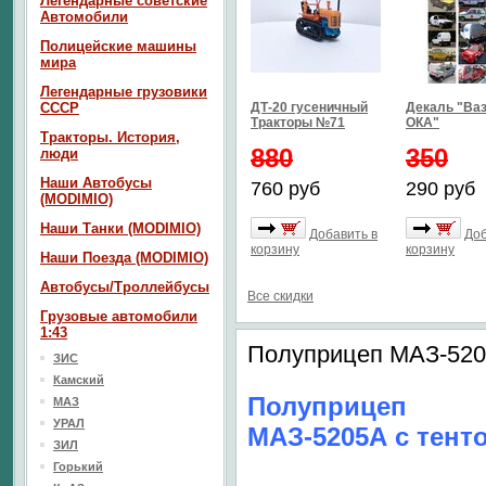
Легендарные советские
Автомобили
Полицейские машины
мира
Легендарные грузовики
СССР
ДТ-20 гусеничный
Декаль "Ваз
Тракторы №71
ОКА"
Тракторы. История,
880
350
люди
Наши Автобусы
760 руб
290 руб
(MODIMIO)
Наши Танки (MODIMIO)
Добавить в
Доб
корзину
корзину
Наши Поезда (MODIMIO)
Автобусы/Троллейбусы
Все скидки
Грузовые автомобили
1:43
Полуприцеп МАЗ-5205
ЗИС
Камский
Полуприцеп
МАЗ
УРАЛ
МАЗ-5205А с тент
ЗИЛ
Горький