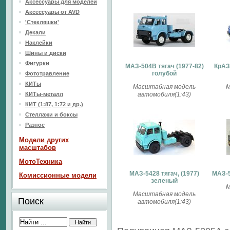
Аксессуары для моделей
Аксессуары от AVD
'Стекляшки'
Декали
Наклейки
Шины и диски
Фигурки
МАЗ-504В тягач (1977-82)
КрАЗ
голубой
Фототравление
КИТы
Масштабная модель
М
КИТы-металл
автомобиля(1:43)
КИТ (1:87, 1:72 и др.)
Стеллажи и боксы
Разное
Модели других
масштабов
МотоТехника
МАЗ-5428 тягач, (1977)
МАЗ-5
Комиссионные модели
зеленый
М
Масштабная модель
Поиск
автомобиля(1:43)