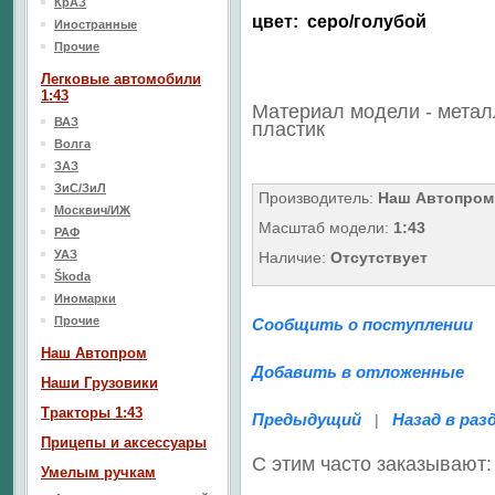
КрАЗ
цвет: серо/голубой
Иностранные
Прочие
Легковые автомобили
1:43
Материал модели - метал
ВАЗ
пластик
Волга
ЗАЗ
ЗиС/ЗиЛ
Производитель:
Наш Автопром
Москвич/ИЖ
Масштаб модели:
1:43
РАФ
УАЗ
Наличие:
Отсутствует
Škoda
Иномарки
Прочие
Сообщить о поступлении
Наш Aвтопром
Добавить в отложенные
Наши Грузовики
Тракторы 1:43
Предыдущий
Назад в раз
|
Прицепы и аксессуары
С этим часто заказывают:
Умелым ручкам