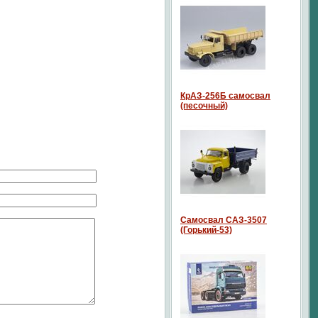
КрАЗ-256Б самосвал
(песочный)
Самосвал САЗ-3507
(Горький-53)