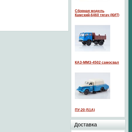
Сборная модель
Камский-6460 тягач (КИТ)
КАЗ-ММЗ-4502 самосвал
ПУ-20 (51А)
Доставка