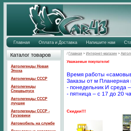
Главная
Оплата и Доставка
Напишите нам
Ст
/
Главная
>
Интернет-магазин
>
Автол
Каталог товаров
Уважаемые покупатели!
Автолегенды Новая
Эпоха
Время работы «самовыв
Автолегенды СССР
Заказы от м Планерная 
Автолегенды
- понедельник И среда –
Спецвыпуск
- пятница – с 17 до 20 ч
Автолегенды СССР
лучшее
Автолегенды СССР -
Скидки!!!
Грузовики
Автомобиль на службе