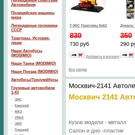
Легендарные советские
Автомобили
Полицейские машины
мира
Легендарные грузовики
Т-90С Тракторы №62
Декаль 
СССР
830
350
Тракторы. История,
люди
730 руб
290 р
Наши Автобусы
(MODIMIO)
Добавить в корзину
Наши Танки (MODIMIO)
Все скидки
Наши Поезда (MODIMIO)
Автобусы/Троллейбусы
Москвич-2141 Автол
Грузовые автомобили
1:43
Москвич 2141 Ав
ЗИС
Камский
МАЗ
УРАЛ
Кузов модели - металл
ЗИЛ
Горький
Салон
и дно
-пластик