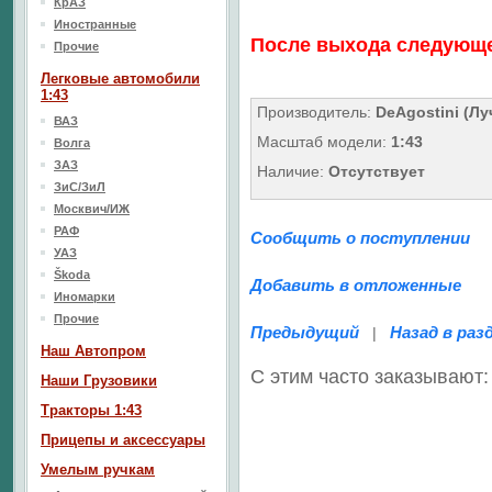
КрАЗ
Иностранные
После выхода следующе
Прочие
Легковые автомобили
1:43
Производитель:
DeAgostini (Л
ВАЗ
Масштаб модели:
1:43
Волга
ЗАЗ
Наличие:
Отсутствует
ЗиС/ЗиЛ
Москвич/ИЖ
РАФ
Сообщить о поступлении
УАЗ
Škoda
Добавить в отложенные
Иномарки
Прочие
Предыдущий
Назад в раз
|
Наш Aвтопром
С этим часто заказывают:
Наши Грузовики
Тракторы 1:43
Прицепы и аксессуары
Умелым ручкам