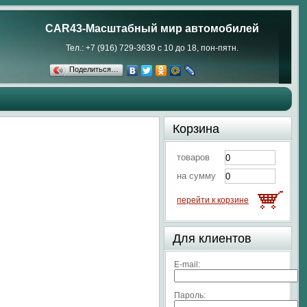
CAR43-Масштабный мир автомобилей
Тел.: +7 (916) 729-3639 с 10 до 18, пон-пятн.
Поделиться…
Корзина
товаров
на сумму
перейти к корзине
Для клиентов
E-mail:
Пароль: