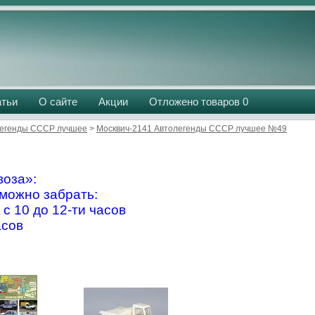
атьи
О сайте
Акции
Отложено товаров
0
егенды СССР лучшее
>
Москвич-2141 Автолегенды СССР лучшее №49
оза»:
можно забрать:
 с 10 до 12-ти часов
асов