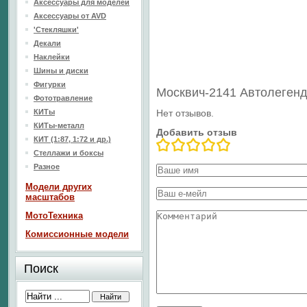
Аксессуары для моделей
Аксессуары от AVD
'Стекляшки'
Декали
Наклейки
Шины и диски
Фигурки
Москвич-2141 Автолеге
Фототравление
КИТы
Нет отзывов.
КИТы-металл
Добавить отзыв
КИТ (1:87, 1:72 и др.)
Стеллажи и боксы
Разное
Модели других
масштабов
МотоТехника
Комиссионные модели
Поиск