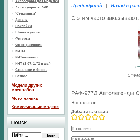
Аксессуары для моделей
Предыдущий
Назад в раз
|
Аксессуары от AVD
'Стекляшки'
С этим часто заказывают:
Декали
Наклейки
Шины и диски
Фигурки
Фототравление
КИТы
КИТы-металл
КИТ (1:87, 1:72 и др.)
Ст
Стеллажи и боксы
Стелл
Разное
Модели других
масштабов
РАФ-977Д Автолегенды 
МотоТехника
Нет отзывов.
Комиссионные модели
Добавить отзыв
Поиск