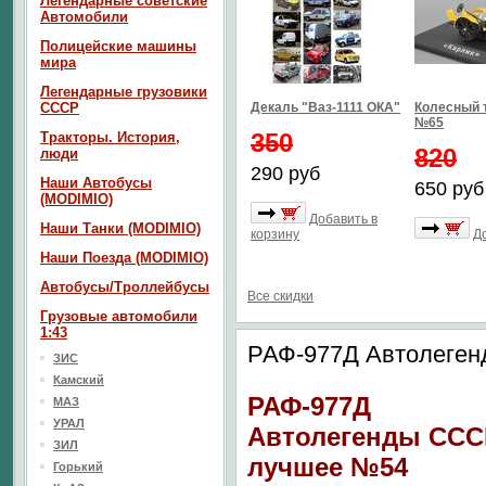
Легендарные советские
Автомобили
Полицейские машины
мира
Легендарные грузовики
СССР
Декаль "Ваз-1111 ОКА"
Колесный 
№65
350
Тракторы. История,
820
люди
290 руб
Наши Автобусы
650 руб
(MODIMIO)
Добавить в
Наши Танки (MODIMIO)
корзину
Д
Наши Поезда (MODIMIO)
Автобусы/Троллейбусы
Все скидки
Грузовые автомобили
1:43
РАФ-977Д Автолеге
ЗИС
Камский
РАФ-977Д
МАЗ
УРАЛ
Автолегенды ССС
ЗИЛ
лучшее №54
Горький