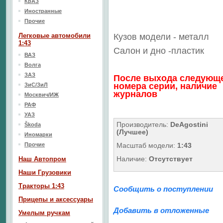
КрАЗ
Иностранные
Прочие
Легковые автомобили
Кузов модели - металл
1:43
Салон
и дно
-пластик
ВАЗ
Волга
ЗАЗ
После выхода следующ
номера серии, наличие
ЗиС/ЗиЛ
журналов
Москвич/ИЖ
РАФ
УАЗ
Производитель:
DeAgostini
Škoda
(Лучшее)
Иномарки
Прочие
Масштаб модели:
1:43
Наличие:
Отсутствует
Наш Aвтопром
Наши Грузовики
Тракторы 1:43
Сообщить о поступлении
Прицепы и аксессуары
Добавить в отложенные
Умелым ручкам