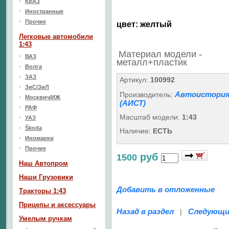
КрАЗ
Иностранные
Прочие
цвет: желтый
Легковые автомобили
1:43
Материал модели -
ВАЗ
металл+пластик
Волга
ЗАЗ
Артикул:
100992
ЗиС/ЗиЛ
Автоистори
Производитель:
Москвич/ИЖ
(АИСТ)
РАФ
Масштаб модели:
1:43
УАЗ
Škoda
Наличие:
ЕСТЬ
Иномарки
Прочие
руб
1500
Наш Aвтопром
Наши Грузовики
Добавить в отложенные
Тракторы 1:43
Прицепы и аксессуары
Назад в раздел
Следующи
|
Умелым ручкам