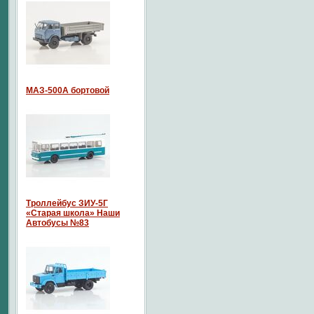
МАЗ-500А бортовой
Троллейбус ЗИУ-5Г
«Старая школа» Наши
Автобусы №83