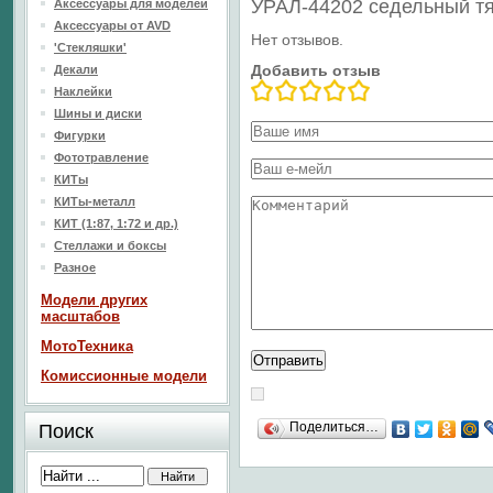
УРАЛ-44202 седельный тя
Аксессуары для моделей
Аксессуары от AVD
Нет отзывов.
'Стекляшки'
Добавить отзыв
Декали
Наклейки
Шины и диски
Фигурки
Фототравление
КИТы
КИТы-металл
КИТ (1:87, 1:72 и др.)
Стеллажи и боксы
Разное
Модели других
масштабов
МотоТехника
Комиссионные модели
Поделиться…
Поиск