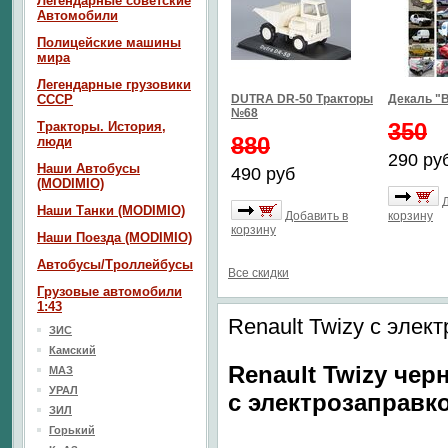
Легендарные советские
Автомобили
Полицейские машины
мира
Легендарные грузовики
СССР
DUTRA DR-50 Тракторы
Декаль "В
№68
350
Тракторы. История,
880
люди
290 ру
Наши Автобусы
490 руб
(MODIMIO)
Наши Танки (MODIMIO)
Добавить в
корзину
корзину
Наши Поезда (MODIMIO)
Автобусы/Троллейбусы
Все скидки
Грузовые автомобили
1:43
Renault Twizy с элек
ЗИС
Камский
Renault Twizy че
МАЗ
УРАЛ
с электрозаправк
ЗИЛ
Горький