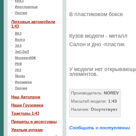
КрАЗ
Иностранные
Прочие
В пластиковом боксе
Легковые автомобили
1:43
ВАЗ
Кузов модели - металл
Волга
Салон и дно -пластик
ЗАЗ
ЗиС/ЗиЛ
Москвич/ИЖ
РАФ
У модели нет открывающ
УАЗ
элементов.
Škoda
Иномарки
Прочие
Производитель:
NOREV
Наш Aвтопром
Масштаб модели:
1:43
Наши Грузовики
Наличие:
Отсутствует
Тракторы 1:43
Прицепы и аксессуары
Сообщить о поступлении
Умелым ручкам