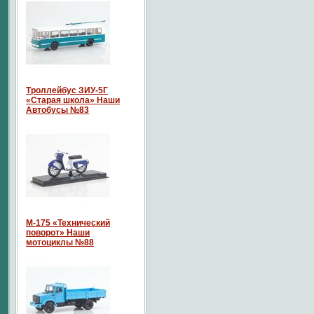
Троллейбус ЗИУ-5Г
«Старая школа» Наши
Автобусы №83
М-175 «Технический
поворот» Наши
мотоциклы №88