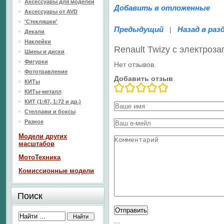
Аксессуары для моделей
Добавить в отложенные
Аксессуары от AVD
'Стекляшки'
Предыдущий
Назад в раз
|
Декали
Наклейки
Renault Twizy с электроз
Шины и диски
Фигурки
Нет отзывов.
Фототравление
Добавить отзыв
КИТы
КИТы-металл
КИТ (1:87, 1:72 и др.)
Стеллажи и боксы
Разное
Модели других
масштабов
МотоТехника
Комиссионные модели
Поиск