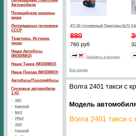
Легендарные советские
Автомобили
Полицейские машины
мира
Легендарные грузовики
ДТ-20 гусеничный Тракторы №71
Сб
СССР
880
3
Тракторы. История,
люди
760 руб
3
Наши Автобусы
(MODIMIO)
Добавить в корзину
Наши Танки (MODIMIO)
Все скидки
Наши Поезда (MODIMIO)
Автобусы/Троллейбусы
Волга 2401 такси с 
Грузовые автомобили
1:43
ЗИС
Модель автомобил
Камский
МАЗ
Волга 2401 такси с
УРАЛ
ЗИЛ
Горький