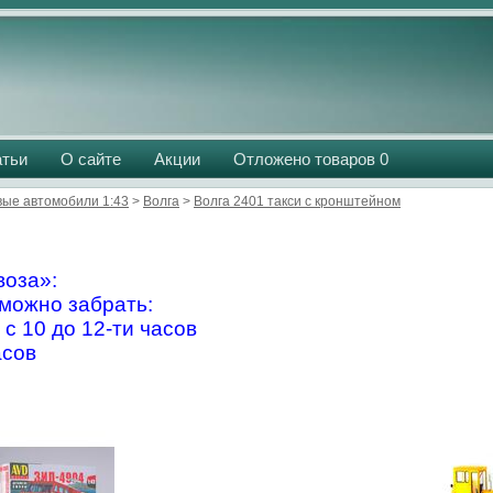
атьи
О сайте
Акции
Отложено товаров
0
вые автомобили 1:43
>
Волга
>
Волга 2401 такси с кронштейном
оза»:
можно забрать:
 с 10 до 12-ти часов
асов