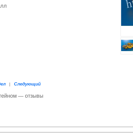
алл
дел
Следующий
|
штейном — отзывы