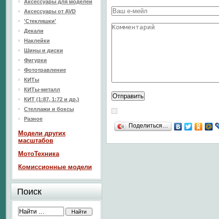
Аксессуары для моделей
Аксессуары от AVD
'Стекляшки'
Декали
Наклейки
Шины и диски
Фигурки
Фототравление
КИТы
КИТы-металл
КИТ (1:87, 1:72 и др.)
Стеллажи и боксы
Разное
Поделиться…
Модели других
масштабов
МотоТехника
Комиссионные модели
Поиск