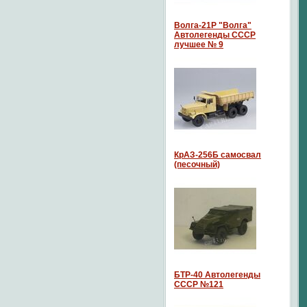
Волга-21P "Волга"
Автолегенды СССР
лучшее № 9
КрАЗ-256Б самосвал
(песочный)
БТР-40 Автолегенды
СССР №121