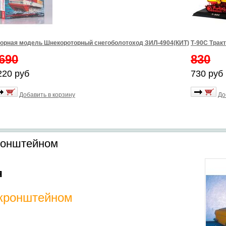
орная модель Шнекороторный снегоболотоход ЗИЛ-4904(КИТ)
Т-90С Трак
690
830
220 руб
730 руб
Добавить в корзину
До
кронштейном
я
 кронштейном