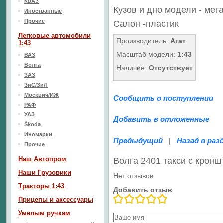
КрАЗ
Кузов и дно модели - мет
Иностранные
Прочие
Салон -пластик
Легковые автомобили
Производитель:
Агат
1:43
Масштаб модели:
1:43
ВАЗ
Волга
Наличие:
Отсутствует
ЗАЗ
ЗиС/ЗиЛ
Москвич/ИЖ
Сообщить о поступлении
РАФ
УАЗ
Добавить в отложенные
Škoda
Иномарки
Предыдущий
Назад в раз
|
Прочие
Наш Aвтопром
Волга 2401 такси с крон
Наши Грузовики
Нет отзывов.
Тракторы 1:43
Добавить отзыв
Прицепы и аксессуары
Умелым ручкам