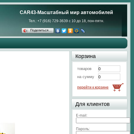
CAR43-Масштабный мир автомобилей
Тел.: +7 (916) 729-3639 с 10 до 18, пон-пятн.
Поделиться…
Корзина
товаров
на сумму
перейти к корзине
Для клиентов
E-mail:
Пароль: