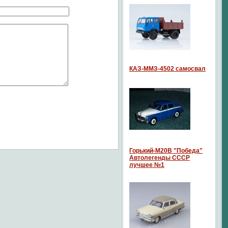
КАЗ-ММЗ-4502 самосвал
Горький-М20В "Победа"
Автолегенды СССР
лучшее №1