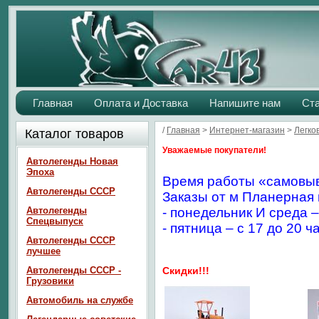
Главная
Оплата и Доставка
Напишите нам
Ст
/
Главная
>
Интернет-магазин
>
Легко
Каталог товаров
Уважаемые покупатели!
Автолегенды Новая
Эпоха
Время работы «самовыв
Автолегенды СССР
Заказы от м Планерная 
Автолегенды
- понедельник И среда –
Спецвыпуск
- пятница – с 17 до 20 ч
Автолегенды СССР
лучшее
Автолегенды СССР -
Скидки!!!
Грузовики
Автомобиль на службе