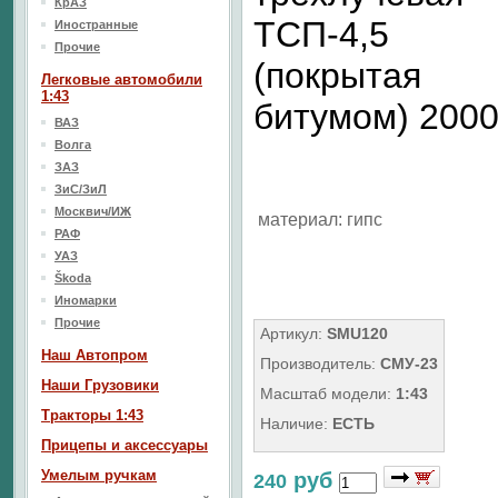
КрАЗ
ТСП-4,5
Иностранные
Прочие
(покрытая
Легковые автомобили
1:43
битумом) 2000
ВАЗ
Волга
ЗАЗ
ЗиС/ЗиЛ
Москвич/ИЖ
материал: гипс
РАФ
УАЗ
Škoda
Иномарки
Прочие
Артикул:
SMU120
Наш Aвтопром
Производитель:
СМУ-23
Наши Грузовики
Масштаб модели:
1:43
Тракторы 1:43
Наличие:
ЕСТЬ
Прицепы и аксессуары
Умелым ручкам
руб
240