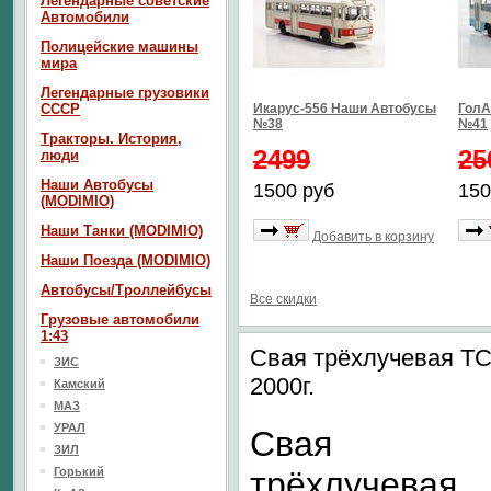
Легендарные советские
Автомобили
Полицейские машины
мира
Легендарные грузовики
СССР
Икарус-556 Наши Автобусы
ГолА
№38
№41
Тракторы. История,
2499
25
люди
Наши Автобусы
1500 руб
150
(MODIMIO)
Наши Танки (MODIMIO)
Добавить в корзину
Наши Поезда (MODIMIO)
Автобусы/Троллейбусы
Все скидки
Грузовые автомобили
1:43
Свая трёхлучевая ТС
ЗИС
2000г.
Камский
МАЗ
УРАЛ
Свая
ЗИЛ
Горький
трёхлучевая