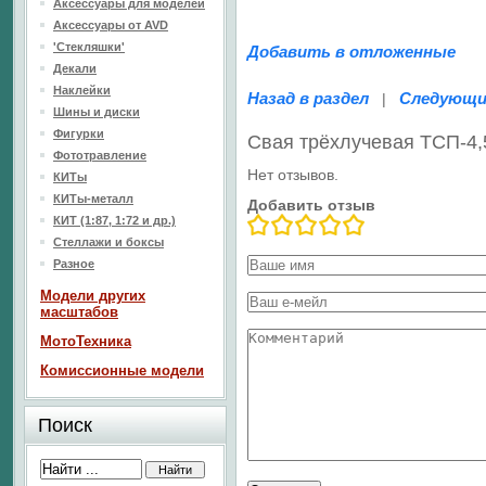
Аксессуары для моделей
Аксессуары от AVD
'Стекляшки'
Добавить в отложенные
Декали
Наклейки
Назад в раздел
Следующи
|
Шины и диски
Фигурки
Свая трёхлучевая ТСП-4,
Фототравление
Нет отзывов.
КИТы
КИТы-металл
Добавить отзыв
КИТ (1:87, 1:72 и др.)
Стеллажи и боксы
Разное
Модели других
масштабов
МотоТехника
Комиссионные модели
Поиск