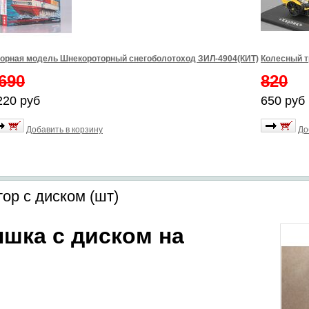
орная модель Шнекороторный снегоболотоход ЗИЛ-4904(КИТ)
Колесный т
690
820
220 руб
650 руб
Добавить в корзину
До
ор с диском (шт)
шка с диском на