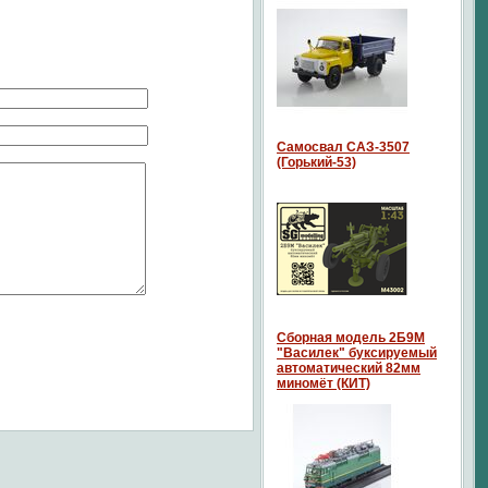
Самосвал САЗ-3507
(Горький-53)
Сборная модель 2Б9М
"Василек" буксируемый
автоматический 82мм
миномёт (КИТ)