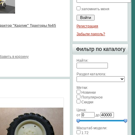
запомнить меня
рактор "Карлик" Тракторы №65
Регистрация
Забыли пароль?
Фильтр по каталогу
бавить в корзину
Найти:
Раздел каталога:
Метки:
Новинки
Популярное
Скидки
Цена:
от
до
Масштаб модели:
1:72