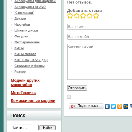
Аксессуары для моделей
Нет отзывов.
Аксессуары от AVD
Добавить отзыв
'Стекляшки'
Декали
Наклейки
Шины и диски
Фигурки
Фототравление
КИТы
КИТы-металл
КИТ (1:87, 1:72 и др.)
Стеллажи и боксы
Разное
Модели других
масштабов
МотоТехника
Комиссионные модели
Поделиться…
Поиск