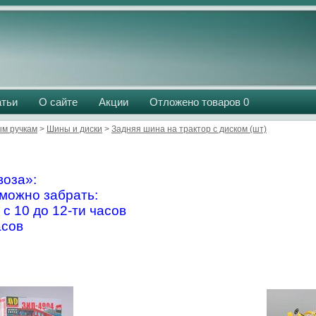
атьи
О сайте
Акции
Отложено товаров
0
м ручкам
>
Шины и диски
>
Задняя шина на трактор с диском (шт)
оза»:
можно забрать:
 с 10 до 12-ти часов
асов