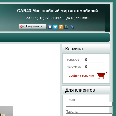
CAR43-Масштабный мир автомобилей
Тел.: +7 (916) 729-3639 с 10 до 18, пон-пятн.
Поделиться…
Корзина
товаров
на сумму
перейти к корзине
Для клиентов
E-mail:
Пароль: