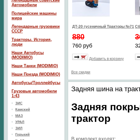
Легендарные советские
Автомобили
Полицейские машины
мира
Легендарные грузовики
ДТ-20 гусеничный Тракторы №71
Сб
СССР
880
3
Тракторы. История,
люди
760 руб
3
Наши Автобусы
(MODIMIO)
Добавить в корзину
Наши Танки (MODIMIO)
Все скидки
Наши Поезда (MODIMIO)
Автобусы/Троллейбусы
Задняя шина на тракт
Грузовые автомобили
1:43
ЗИС
Задняя покры
Камский
трактор
МАЗ
УРАЛ
ЗИЛ
Горький
В комплект входят: