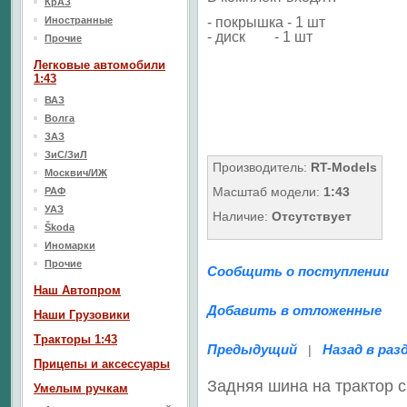
КрАЗ
Иностранные
- покрышка - 1 шт
- диск - 1 шт
Прочие
Легковые автомобили
1:43
ВАЗ
Волга
ЗАЗ
ЗиС/ЗиЛ
Производитель:
RT-Models
Москвич/ИЖ
Масштаб модели:
1:43
РАФ
УАЗ
Наличие:
Отсутствует
Škoda
Иномарки
Прочие
Сообщить о поступлении
Наш Aвтопром
Добавить в отложенные
Наши Грузовики
Тракторы 1:43
Предыдущий
Назад в раз
|
Прицепы и аксессуары
Задняя шина на трактор 
Умелым ручкам