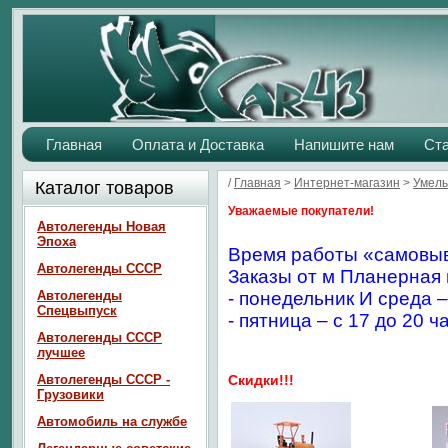
Главная
Оплата и Доставка
Напишите нам
Ст
/
Главная
>
Интернет-магазин
>
Умелы
Каталог товаров
Уважаемые покупатели!
Автолегенды Новая
Эпоха
Время работы «самовыв
Автолегенды СССР
Заказы от м Планерная 
Автолегенды
- понедельник И среда –
Спецвыпуск
- пятница – с 17 до 20 ч
Автолегенды СССР
лучшее
Автолегенды СССР -
Скидки!!!
Грузовики
Автомобиль на службе