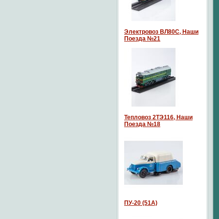
Электровоз ВЛ80С, Наши
Поезда №21
Тепловоз 2ТЭ116, Наши
Поезда №18
ПУ-20 (51А)