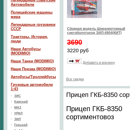
Легендарные советские
Автомобили
Полицейские машины
мира
Легендарные грузовики
СССР
Сборная модель Шнекороторный
снегоболотоход ЗИЛ-4904(КИТ)
Тракторы. История,
3690
люди
Наши Автобусы
3220 руб
(MODIMIO)
Наши Танки (MODIMIO)
Добавить в корзину
Наши Поезда (MODIMIO)
Автобусы/Троллейбусы
Все скидки
Грузовые автомобили
1:43
Прицеп ГКБ-8350 сор
ЗИС
Камский
Прицеп ГКБ-8350
МАЗ
УРАЛ
сортиментовоз
ЗИЛ
Горький