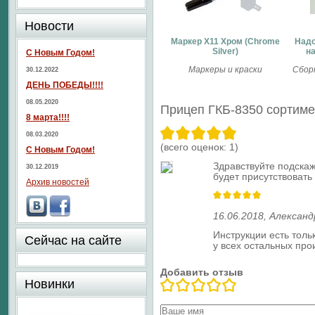
Новости
Маркер X11 Хром (Chrome
Надс
Silver)
на
С Новым Годом!
Маркеры и краски
Сбор
30.12.2022
ДЕНЬ ПОБЕДЫ!!!!
08.05.2020
Прицеп ГКБ-8350 сортиме
8 марта!!!!
08.03.2020
(всего оценок:
1
)
С Новым Годом!
Здравствуйте подскаж
30.12.2019
будет присутствовать
Архив новостей
16.06.2018
,
Александ
Инструкции есть толь
Сейчас на сайте
у всех остальных про
Добавить отзыв
Новинки