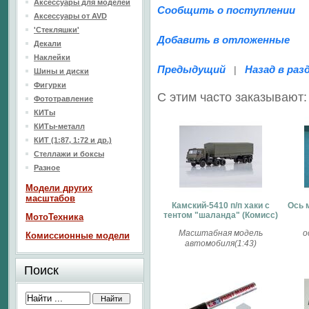
Аксессуары для моделей
Сообщить о поступлении
Аксессуары от AVD
'Стекляшки'
Добавить в отложенные
Декали
Наклейки
Предыдущий
Назад в раз
|
Шины и диски
Фигурки
С этим часто заказывают:
Фототравление
КИТы
КИТы-металл
КИТ (1:87, 1:72 и др.)
Стеллажи и боксы
Разное
Модели других
масштабов
Камский-5410 п/п хаки с
Ось 
тентом "шаланда" (Комисс)
МотоТехника
Масштабная модель
о
Комиссионные модели
автомобиля(1:43)
Поиск