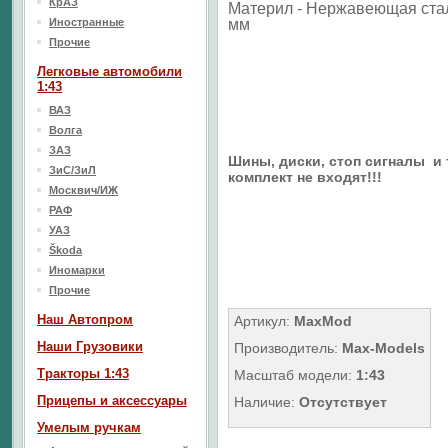
КрАЗ
Материл -
Нержавеющая ста
Иностранные
мм
Прочие
Легковые автомобили
1:43
ВАЗ
Волга
ЗАЗ
Шины, диски, стоп сигналы и т
ЗиС/ЗиЛ
комплект не входят!!!
Москвич/ИЖ
РАФ
УАЗ
Škoda
Иномарки
Прочие
Наш Aвтопром
Артикул:
MaxMod
Наши Грузовики
Производитель:
Max-Models
Тракторы 1:43
Масштаб модели:
1:43
Прицепы и аксессуары
Наличие:
Отсутствует
Умелым ручкам