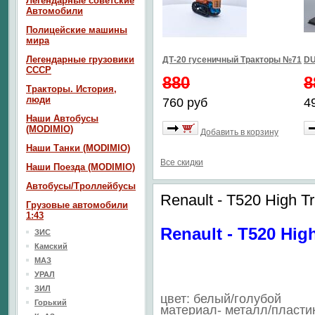
Легендарные советские
Автомобили
Полицейские машины
мира
Легендарные грузовики
ДТ-20 гусеничный Тракторы №71
DU
СССР
880
8
Тракторы. История,
люди
760 руб
4
Наши Автобусы
(MODIMIO)
Добавить в корзину
Наши Танки (MODIMIO)
Все скидки
Наши Поезда (MODIMIO)
Автобусы/Троллейбусы
Renault - T520 High T
Грузовые автомобили
1:43
Renault - T520 Hig
ЗИС
Камский
МАЗ
УРАЛ
ЗИЛ
цвет: белый/голубой
Горький
материал- металл/пласти