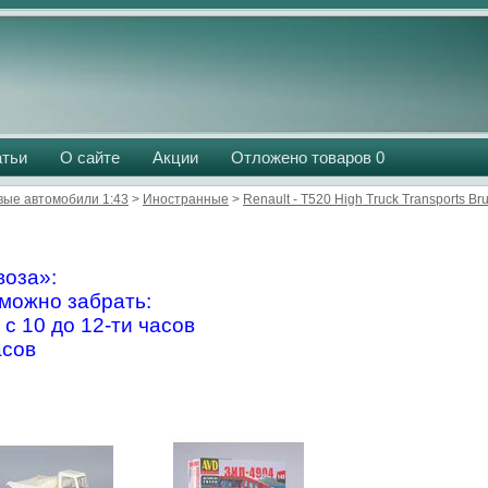
атьи
О сайте
Акции
Отложено товаров
0
вые автомобили 1:43
>
Иностранные
>
Renault - T520 High Truck Transports Br
оза»:
можно забрать:
 с 10 до 12-ти часов
асов