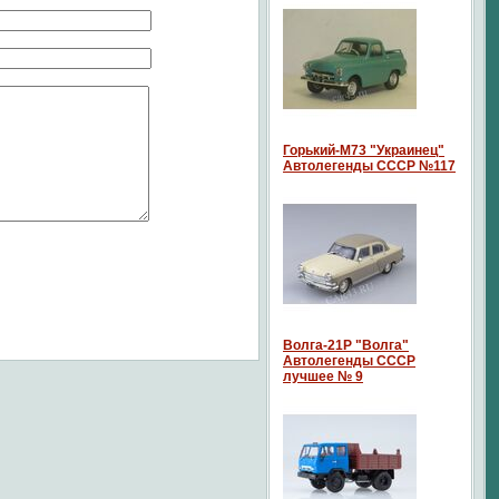
Горький-М73 "Украинец"
Автолегенды СССР №117
Волга-21P "Волга"
Автолегенды СССР
лучшее № 9