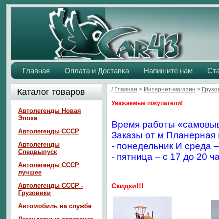
Главная
Оплата и Доставка
Напишите нам
Ст
/
Главная
>
Интернет-магазин
>
Грузо
Каталог товаров
Уважаемые покупатели!
Автолегенды Новая
Эпоха
Время работы «самовыв
Автолегенды СССР
Заказы от м Планерная 
Автолегенды
- понедельник И среда –
Спецвыпуск
- пятница – с 17 до 20 ч
Автолегенды СССР
лучшее
Автолегенды СССР -
Скидки!!!
Грузовики
Автомобиль на службе