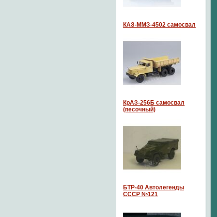
КАЗ-ММЗ-4502 самосвал
КрАЗ-256Б самосвал
(песочный)
БТР-40 Автолегенды
СССР №121