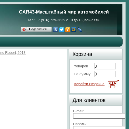
CAR43-Масштабный мир автомобилей
Тел.: +7 (916) 729-3639 с 10 до 18, пон-пятн.
Поделиться…
uno Robert, 2013
Корзина
товаров
на сумму
перейти к корзине
Для клиентов
E-mail:
Пароль: