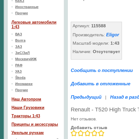
КрАЗ
Иностранные
Прочие
Легковые автомобили
Артикул:
115588
1:43
Eligor
ВАЗ
Производитель:
Волга
Масштаб модели:
1:43
ЗАЗ
Наличие:
Отсутствует
ЗиС/ЗиЛ
Москвич/ИЖ
РАФ
Сообщить о поступлении
УАЗ
Škoda
Добавить в отложенные
Иномарки
Прочие
Предыдущий
Назад в раз
|
Наш Aвтопром
Наши Грузовики
Renault - T520 High Truck
Тракторы 1:43
Нет отзывов.
Прицепы и аксессуары
Добавить отзыв
Умелым ручкам