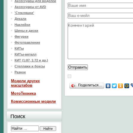
Аксессуары для моделей
Аксессуары от AVD
'Стекляшки'
Декали
Наклейки
Шины и диски
Фигурки
Фототравление
КИТы
КИТы-металл
КИТ (1:87, 1:72 и др.)
Стеллажи и боксы
Разное
Модели других
масштабов
Поделиться…
МотоТехника
Комиссионные модели
Поиск