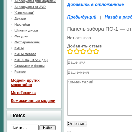
Аксессуары для моделей
Добавить в отложенные
Аксессуары от AVD
'Стекляшки'
Предыдущий
Назад в раз
|
Декали
Наклейки
Панель забора ПО-1 — о
Шины и диски
Фигурки
Нет отзывов.
Фототравление
Добавить отзыв
КИТы
КИТы-металл
КИТ (1:87, 1:72 и др.)
Стеллажи и боксы
Разное
Модели других
масштабов
МотоТехника
Комиссионные модели
Поиск