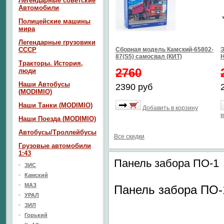
Легендарные советские
Автомобили
Полицейские машины
мира
Легендарные грузовики
СССР
Сборная модель Камский-65802-
Э
87(S5) самосвал (КИТ)
Тракторы. История,
2760
люди
Наши Автобусы
2390 руб
(MODIMIO)
Наши Танки (MODIMIO)
Добавить в корзину
к
Наши Поезда (MODIMIO)
Автобусы/Троллейбусы
Все скидки
Грузовые автомобили
1:43
Панель забора ПО-1
ЗИС
Камский
МАЗ
Панель забора ПО-
УРАЛ
ЗИЛ
Горький