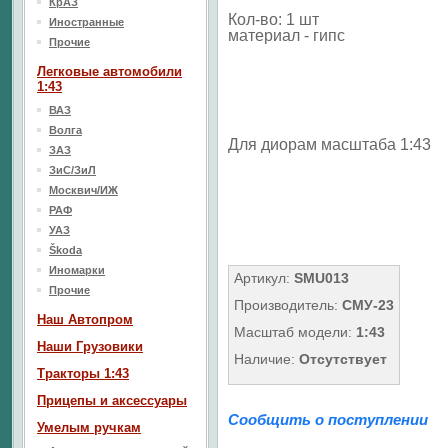
КрАЗ
Кол-во: 1 шт
Иностранные
материал - гипс
Прочие
Легковые автомобили
1:43
ВАЗ
Волга
Для диорам масштаба 1:43
ЗАЗ
ЗиС/ЗиЛ
Москвич/ИЖ
РАФ
УАЗ
Škoda
Иномарки
Артикул:
SMU013
Прочие
Производитель:
СМУ-23
Наш Aвтопром
Масштаб модели:
1:43
Наши Грузовики
Наличие:
Отсутствует
Тракторы 1:43
Прицепы и аксессуары
Сообщить о поступлении
Умелым ручкам