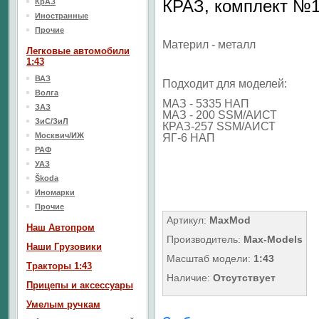
КРАЗ, комплект №
КрАЗ
Иностранные
Прочие
Материл - металл
Легковые автомобили
1:43
ВАЗ
Подходит для моделей:
Волга
МАЗ - 5335 НАП
ЗАЗ
МАЗ - 200 SSM/АИСТ
ЗиС/ЗиЛ
КРАЗ-257 SSM/АИСТ
Москвич/ИЖ
ЯГ-6 НАП
РАФ
УАЗ
Škoda
Иномарки
Прочие
Артикул:
MaxMod
Наш Aвтопром
Производитель:
Max-Models
Наши Грузовики
Масштаб модели:
1:43
Тракторы 1:43
Наличие:
Отсутствует
Прицепы и аксессуары
Умелым ручкам