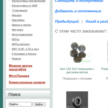
Сообщить о поступлении
Аксессуары для моделей
Аксессуары от AVD
'Стекляшки'
Добавить в отложенные
Декали
Наклейки
Предыдущий
Назад в раз
|
Шины и диски
Фигурки
С этим часто заказывают:
Фототравление
КИТы
КИТы-металл
КИТ (1:87, 1:72 и др.)
Стеллажи и боксы
Разное
Модели других
Зил 130 4х2 покрышки с
Покр
масштабов
дисками волна
МотоТехника
Покрышки с дисками
П
Комиссионные модели
Поиск