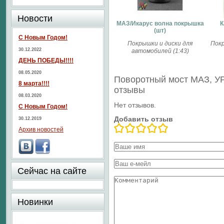
Новости
МАЗ/Икарус волна покрышка
К
(шт)
С Новым Годом!
Покрышки и диски для
Покр
30.12.2022
автомобилей (1:43)
ДЕНЬ ПОБЕДЫ!!!!
08.05.2020
Поворотный мост МАЗ, У
8 марта!!!!
отзывы
08.03.2020
Нет отзывов.
С Новым Годом!
Добавить отзыв
30.12.2019
Архив новостей
Сейчас на сайте
Новинки