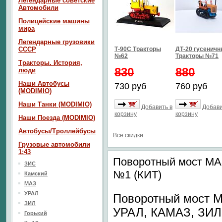
Легендарные советские
Автомобили
Полицейские машины
мира
Легендарные грузовики
СССР
Т-90С Тракторы
ДТ-20 гусенич
№62
Тракторы №71
Тракторы. История,
830
880
люди
Наши Автобусы
730 руб
760 руб
(MODIMIO)
Наши Танки (MODIMIO)
Добавить в
Добави
корзину
корзину
Наши Поезда (MODIMIO)
Автобусы/Троллейбусы
Все скидки
Грузовые автомобили
1:43
Поворотный мост МА
ЗИС
№1 (КИТ)
Камский
МАЗ
УРАЛ
Поворотный мост 
ЗИЛ
УРАЛ, КАМАЗ, ЗИЛ
Горький