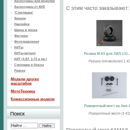
Аксессуары для моделей
Аксессуары от AVD
С этим часто заказывают:
'Стекляшки'
Декали
Наклейки
Шины и диски
Фигурки
Фототравление
КИТы
КИТы-металл
Резина М-93 для ЗИЛ-131 ,
КИТ (1:87, 1:72 и др.)
Резина для моделей 1:4
Стеллажи и боксы
Разное
Модели других
масштабов
МотоТехника
Комиссионные модели
Поворотный мост на Зил-
Поиск
Поворотный мост (1:43