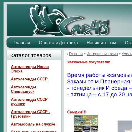
Главная
Оплата и Доставка
Напишите нам
Ст
/
Главная
>
Интернет-магазин
>
Умелы
Каталог товаров
Уважаемые покупатели!
Автолегенды Новая
Эпоха
Время работы «самовыв
Автолегенды СССР
Заказы от м Планерная 
Автолегенды
- понедельник И среда –
Спецвыпуск
- пятница – с 17 до 20 ч
Автолегенды СССР
лучшее
Автолегенды СССР -
Скидки!!!
Грузовики
Автомобиль на службе