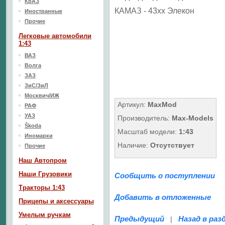
КрАЗ
КАМАЗ - 43xx Элекон
Иностранные
Прочие
Легковые автомобили
1:43
ВАЗ
Волга
ЗАЗ
ЗиС/ЗиЛ
Москвич/ИЖ
Артикул:
MaxMod
РАФ
УАЗ
Производитель:
Max-Models
Škoda
Масштаб модели:
1:43
Иномарки
Наличие:
Отсутствует
Прочие
Наш Aвтопром
Наши Грузовики
Сообщить о поступлении
Тракторы 1:43
Добавить в отложенные
Прицепы и аксессуары
Умелым ручкам
Предыдущий
Назад в раз
|