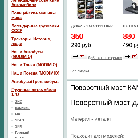
Легендарные советские
Автомобили
Полицейские машины
мира
Легендарные грузовики
Декаль "Ваз-1111 ОКА"
DUTRA 
СССР
350
880
Тракторы. История,
люди
290 руб
490 р
Наши Автобусы
(MODIMIO)
Добавить в корзину
Наши Танки (MODIMIO)
Все скидки
Наши Поезда (MODIMIO)
Автобусы/Троллейбусы
Поворотный мост КА
Грузовые автомобили
1:43
Поворотный мост 
ЗИС
Камский
МАЗ
Материл - металл
УРАЛ
ЗИЛ
Горький
Подходит для моделей: