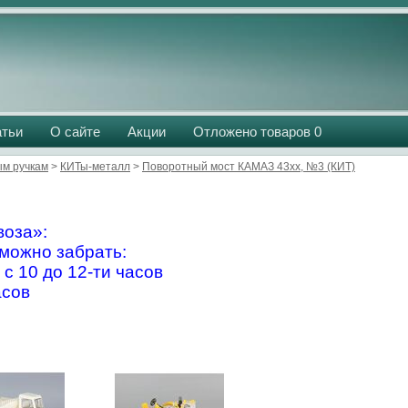
атьи
О сайте
Акции
Отложено товаров
0
м ручкам
>
КИТы-металл
>
Поворотный мост КАМАЗ 43xx, №3 (КИТ)
оза»:
можно забрать:
 с 10 до 12-ти часов
асов