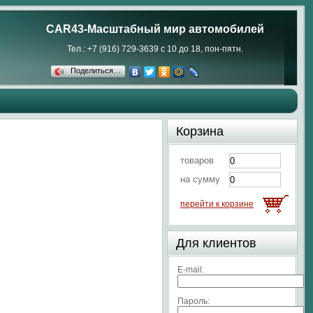
CAR43-Масштабный мир автомобилей
Тел.: +7 (916) 729-3639 с 10 до 18, пон-пятн.
Поделиться…
Корзина
товаров
на сумму
перейти к корзине
Для клиентов
E-mail:
Пароль: