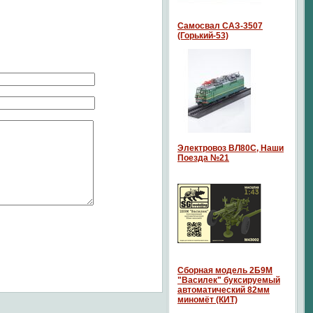
Самосвал САЗ-3507
(Горький-53)
Электровоз ВЛ80С, Наши
Поезда №21
Сборная модель 2Б9М
"Василек" буксируемый
автоматический 82мм
миномёт (КИТ)