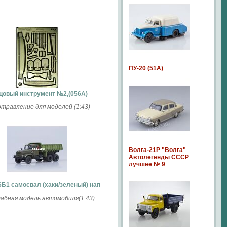
ПУ-20 (51А)
овый инструмент №2,(056A)
травление для моделей (1:43)
Волга-21P "Волга"
Автолегенды СССР
лучшее № 9
Б1 самосвал (хаки/зеленый) нап
бная модель автомобиля(1:43)