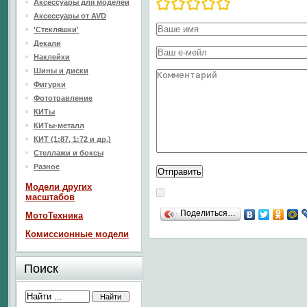
Аксессуары для моделей
Аксессуары от AVD
'Стекляшки'
Декали
Наклейки
Шины и диски
Фигурки
Фототравление
КИТы
КИТы-металл
КИТ (1:87, 1:72 и др.)
Стеллажи и боксы
Разное
Модели других
масштабов
Поделиться…
МотоТехника
Комиссионные модели
Поиск