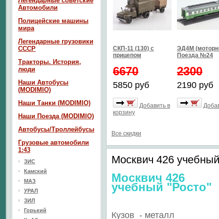
Легендарные советские
Автомобили
Полицейские машины
мира
Легендарные грузовики
СССР
СКП-11 (130) с
ЭД4М (моторн
прицепом
Поезда №24
Тракторы. История,
6670
2300
люди
Наши Автобусы
5850 руб
2190 руб
(MODIMIO)
Наши Танки (MODIMIO)
Добавить в
Добав
корзину
Наши Поезда (MODIMIO)
Автобусы/Троллейбусы
Все скидки
Грузовые автомобили
1:43
Москвич 426 учебный
ЗИС
Камский
Москвич 426
МАЗ
учебный "Росто"
УРАЛ
ЗИЛ
Горький
Кузов - металл