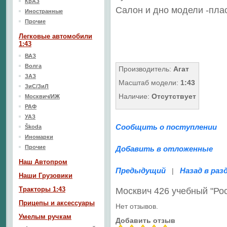
КрАЗ
Салон
и дно модели
-пла
Иностранные
Прочие
Легковые автомобили
1:43
ВАЗ
Волга
Производитель:
Агат
ЗАЗ
Масштаб модели:
1:43
ЗиС/ЗиЛ
Наличие:
Отсутствует
Москвич/ИЖ
РАФ
УАЗ
Сообщить о поступлении
Škoda
Иномарки
Прочие
Добавить в отложенные
Наш Aвтопром
Предыдущий
Назад в раз
|
Наши Грузовики
Тракторы 1:43
Москвич 426 учебный "Ро
Прицепы и аксессуары
Нет отзывов.
Умелым ручкам
Добавить отзыв