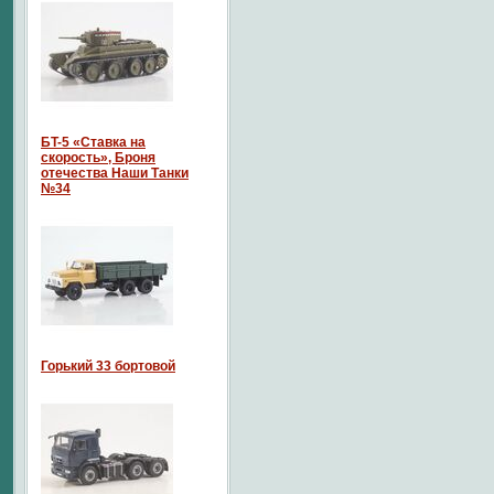
БT-5 «Ставка на
скорость», Броня
отечества Наши Танки
№34
Горький 33 бортовой