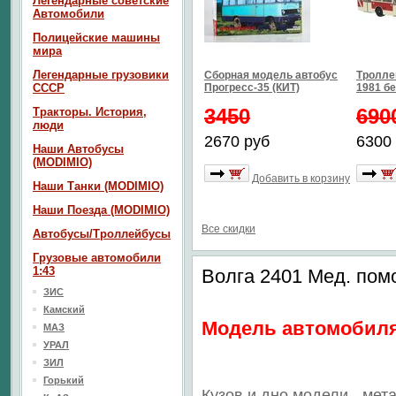
Легендарные советские
Автомобили
Полицейские машины
мира
Легендарные грузовики
Сборная модель автобус
Тролле
СССР
Прогресс-35 (КИТ)
1981 б
3450
690
Тракторы. История,
люди
2670 руб
6300
Наши Автобусы
(MODIMIO)
Добавить в корзину
Наши Танки (MODIMIO)
Наши Поезда (MODIMIO)
Все скидки
Автобусы/Троллейбусы
Грузовые автомобили
1:43
Волга 2401 Мед. по
ЗИС
Камский
Модель автомобиля
МАЗ
УРАЛ
ЗИЛ
Горький
Кузов и дно модели - мет