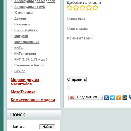
Аксессуары для моделей
Добавить отзыв
Аксессуары от AVD
'Стекляшки'
Декали
Наклейки
Шины и диски
Фигурки
Фототравление
КИТы
КИТы-металл
КИТ (1:87, 1:72 и др.)
Стеллажи и боксы
Разное
Модели других
масштабов
МотоТехника
Поделиться…
Комиссионные модели
Поиск