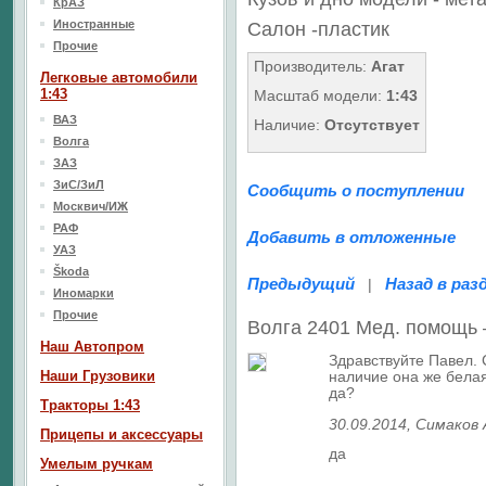
КрАЗ
Иностранные
Салон -пластик
Прочие
Производитель:
Агат
Легковые автомобили
1:43
Масштаб модели:
1:43
ВАЗ
Наличие:
Отсутствует
Волга
ЗАЗ
ЗиС/ЗиЛ
Сообщить о поступлении
Москвич/ИЖ
РАФ
Добавить в отложенные
УАЗ
Škoda
Предыдущий
Назад в раз
|
Иномарки
Прочие
Волга 2401 Мед. помощь
Наш Aвтопром
Здравствуйте Павел. 
Наши Грузовики
наличие она же бела
да?
Тракторы 1:43
30.09.2014
, Симаков
Прицепы и аксессуары
да
Умелым ручкам