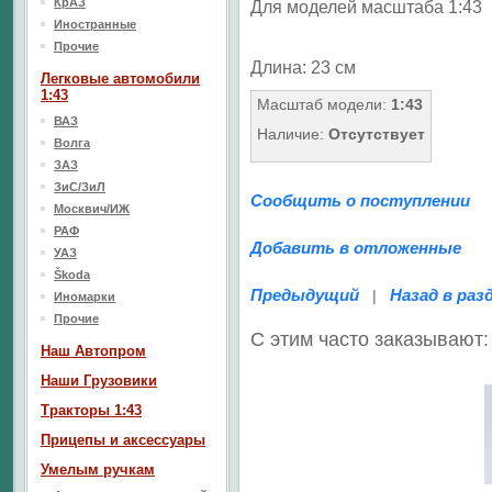
КрАЗ
Для моделей масштаба 1:43
Иностранные
Прочие
Длина: 23 см
Легковые автомобили
1:43
Масштаб модели:
1:43
ВАЗ
Наличие:
Отсутствует
Волга
ЗАЗ
ЗиС/ЗиЛ
Сообщить о поступлении
Москвич/ИЖ
РАФ
Добавить в отложенные
УАЗ
Škoda
Предыдущий
Назад в раз
|
Иномарки
Прочие
С этим часто заказывают:
Наш Aвтопром
Наши Грузовики
Тракторы 1:43
Прицепы и аксессуары
Умелым ручкам