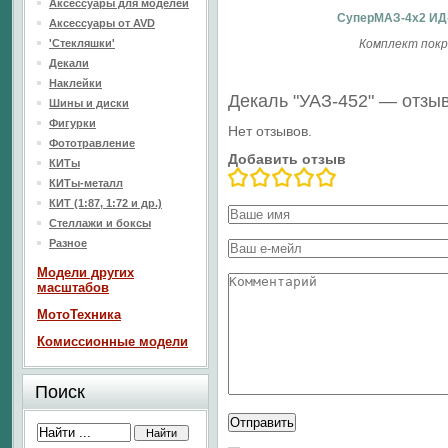
Аксессуары для моделей
СуперМАЗ-4x2 ИД-
Аксессуары от AVD
'Стекляшки'
Комплект покр
Декали
Наклейки
Декаль "УАЗ-452" — отзы
Шины и диски
Фигурки
Нет отзывов.
Фототравление
Добавить отзыв
КИТы
КИТы-металл
КИТ (1:87, 1:72 и др.)
Стеллажи и боксы
Разное
Модели других
масштабов
МотоТехника
Комиссионные модели
Поиск