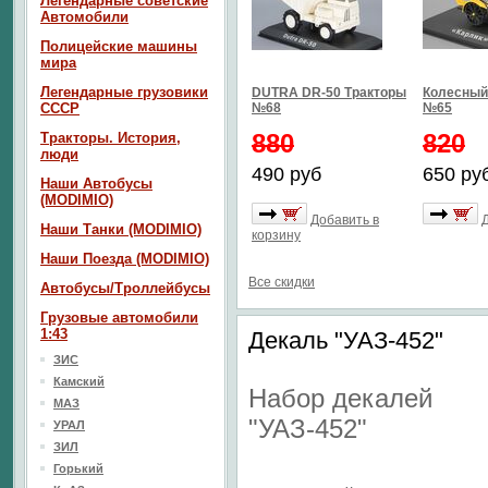
Легендарные советские
Автомобили
Полицейские машины
мира
Легендарные грузовики
DUTRA DR-50 Тракторы
Колесный 
СССР
№68
№65
880
820
Тракторы. История,
люди
490 руб
650 ру
Наши Автобусы
(MODIMIO)
Добавить в
Наши Танки (MODIMIO)
корзину
Наши Поезда (MODIMIO)
Все скидки
Автобусы/Троллейбусы
Грузовые автомобили
1:43
Декаль "УАЗ-452"
ЗИС
Камский
Набор декалей
МАЗ
"
УАЗ-452"
УРАЛ
ЗИЛ
Горький