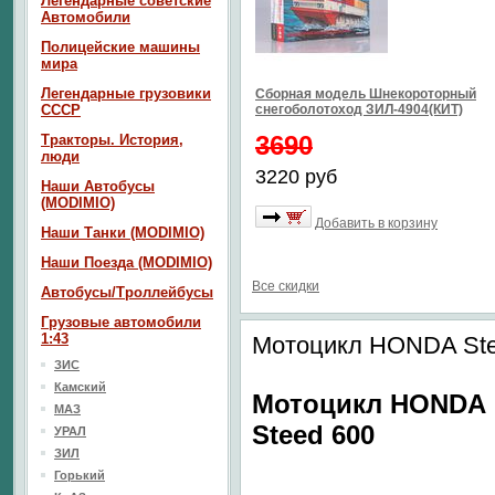
Легендарные советские
Автомобили
Полицейские машины
мира
Легендарные грузовики
Сборная модель Шнекороторный
СССР
снегоболотоход ЗИЛ-4904(КИТ)
3690
Тракторы. История,
люди
3220 руб
Наши Автобусы
(MODIMIO)
Добавить в корзину
Наши Танки (MODIMIO)
Наши Поезда (MODIMIO)
Все скидки
Автобусы/Троллейбусы
Грузовые автомобили
1:43
Мотоцикл HONDA Ste
ЗИС
Камский
Мотоцикл HONDA
МАЗ
Steed 600
УРАЛ
ЗИЛ
Горький