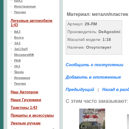
КрАЗ
Иностранные
Прочие
Материал
: металл/пластик
Легковые автомобили
Артикул:
29-ЛМ
1:43
Производитель:
DeAgostini
ВАЗ
Волга
Масштаб модели:
1:18
ЗАЗ
Наличие:
Отсутствует
ЗиС/ЗиЛ
Москвич/ИЖ
РАФ
Сообщить о поступлении
УАЗ
Škoda
Добавить в отложенные
Иномарки
Прочие
Предыдущий
Назад в раз
|
Наш Aвтопром
Наши Грузовики
С этим часто заказывают:
Тракторы 1:43
Прицепы и аксессуары
Умелым ручкам