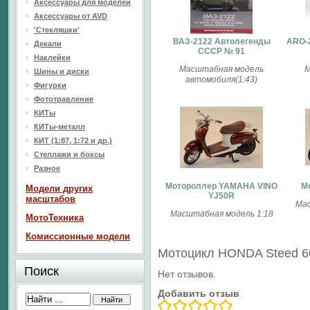
Аксессуары для моделей
Аксессуары от AVD
'Стекляшки'
ВАЗ-2122 Автолегенды
ARO-
Декали
СССР № 91
Наклейки
Масштабная модель
М
Шины и диски
автомобиля(1:43)
Фигурки
Фототравление
КИТы
КИТы-металл
КИТ (1:87, 1:72 и др.)
Стеллажи и боксы
Разное
Мотороллер YAMAHA VINO
М
Модели других
YJ50R
масштабов
Мас
Масштабная модель 1:18
МотоТехника
Комиссионные модели
Мотоцикл HONDA Steed 6
Поиск
Нет отзывов.
Добавить отзыв