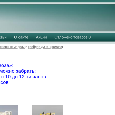
атьи
О сайте
Акции
Отложено товаров
0
сионные модели
>
Грейдер ДЗ-99 (Комисс)
оза»:
можно забрать:
 с 10 до 12-ти часов
асов