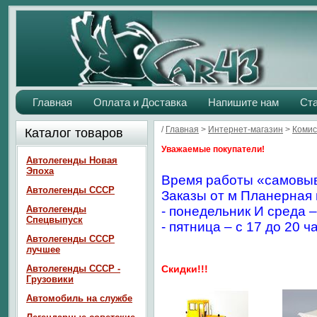
Главная
Оплата и Доставка
Напишите нам
Ст
/
Главная
>
Интернет-магазин
>
Комис
Каталог товаров
Уважаемые покупатели!
Автолегенды Новая
Эпоха
Время работы «самовыв
Автолегенды СССР
Заказы от м Планерная 
Автолегенды
- понедельник И среда –
Спецвыпуск
- пятница – с 17 до 20 ч
Автолегенды СССР
лучшее
Автолегенды СССР -
Скидки!!!
Грузовики
Автомобиль на службе