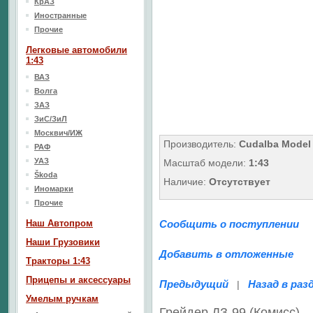
КрАЗ
Иностранные
Прочие
Легковые автомобили
1:43
ВАЗ
Волга
ЗАЗ
ЗиС/ЗиЛ
Москвич/ИЖ
Производитель:
Cudalba Model
РАФ
УАЗ
Масштаб модели:
1:43
Škoda
Наличие:
Отсутствует
Иномарки
Прочие
Наш Aвтопром
Сообщить о поступлении
Наши Грузовики
Добавить в отложенные
Тракторы 1:43
Прицепы и аксессуары
Предыдущий
Назад в раз
|
Умелым ручкам
Грейдер ДЗ-99 (Комисс) 