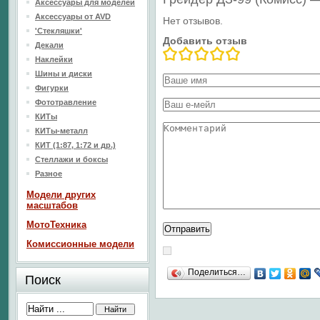
Аксессуары для моделей
Аксессуары от AVD
Нет отзывов.
'Стекляшки'
Добавить отзыв
Декали
Наклейки
Шины и диски
Фигурки
Фототравление
КИТы
КИТы-металл
КИТ (1:87, 1:72 и др.)
Стеллажи и боксы
Разное
Модели других
масштабов
МотоТехника
Комиссионные модели
Поделиться…
Поиск