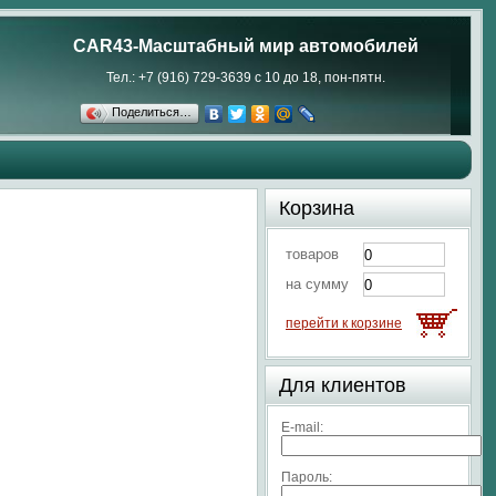
CAR43-Масштабный мир автомобилей
Тел.: +7 (916) 729-3639 с 10 до 18, пон-пятн.
Поделиться…
Корзина
товаров
на сумму
перейти к корзине
Для клиентов
E-mail:
Пароль: