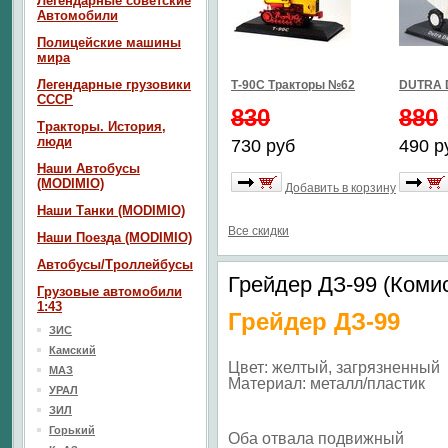
Легендарные советские
Автомобили
Полицейские машины
мира
Легендарные грузовики
Т-90С Тракторы №62
DUTRA 
СССР
830
880
Тракторы. История,
люди
730 руб
490 р
Наши Автобусы
(MODIMIO)
Добавить в корзину
Наши Танки (MODIMIO)
Все скидки
Наши Поезда (MODIMIO)
Автобусы/Троллейбусы
Грейдер ДЗ-99 (Коми
Грузовые автомобили
1:43
Грейдер ДЗ-99
ЗИС
Камский
Цвет: желтый, загрязненный
МАЗ
Материал: металл/пластик
УРАЛ
ЗИЛ
Горький
Оба отвала подвижный