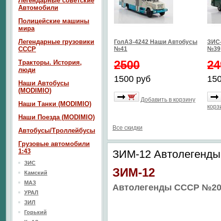
Легендарные советские
Автомобили
Полицейские машины
мира
Легендарные грузовики
ГолАЗ-4242 Наши Автобусы
ЗИС
СССР
№41
№39
2500
24
Тракторы. История,
люди
1500 руб
150
Наши Автобусы
(MODIMIO)
Добавить в корзину
Наши Танки (MODIMIO)
корз
Наши Поезда (MODIMIO)
Все скидки
Автобусы/Троллейбусы
Грузовые автомобили
1:43
ЗИМ-12 Автолегенд
ЗИС
ЗИМ-12
Камский
МАЗ
Автолегенды СССР №20
УРАЛ
ЗИЛ
Горький