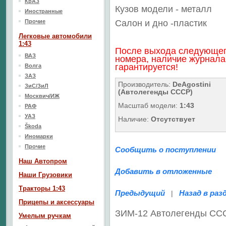
КрАЗ
Кузов модели - металл
Иностранные
Прочие
Салон
и дно
-пластик
Легковые автомобили
1:43
После выхода следующе
ВАЗ
номера, наличие журнала
гарантируется!
Волга
ЗАЗ
Производитель:
DeAgostini
ЗиС/ЗиЛ
(Автолегенды СССР)
Москвич/ИЖ
Масштаб модели:
1:43
РАФ
УАЗ
Наличие:
Отсутствует
Škoda
Иномарки
Прочие
Сообщить о поступлении
Наш Aвтопром
Добавить в отложенные
Наши Грузовики
Тракторы 1:43
Предыдущий
Назад в раз
|
Прицепы и аксессуары
ЗИМ-12 Автолегенды СС
Умелым ручкам