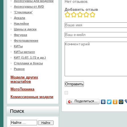
Аксессуары для моделей
Нет отзывов.
Аксессуары от AVD
Добавить отзыв
'Стекляшки'
Декали
Наклейки
Шины и диски
Фигурки
Фототравление
КИТы
КИТы-металл
КИТ (1:87, 1:72 и др.)
Стеллажи и боксы
Разное
Модели других
масштабов
МотоТехника
Комиссионные модели
Поделиться…
Поиск