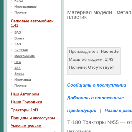
КрАЗ
Иностранные
Материал модели - метал
Прочие
пластик
Легковые автомобили
1:43
ВАЗ
Волга
ЗАЗ
ЗиС/ЗиЛ
Производитель:
Hachette
Москвич/ИЖ
Масштаб модели:
1:43
РАФ
Наличие:
Отсутствует
УАЗ
Škoda
Иномарки
Сообщить о поступлении
Прочие
Наш Aвтопром
Добавить в отложенные
Наши Грузовики
Тракторы 1:43
Предыдущий
Назад в раз
|
Прицепы и аксессуары
Т-180 Тракторы №55 — о
Умелым ручкам
Нет отзывов.