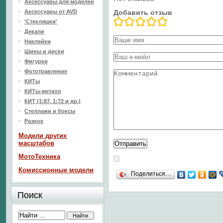
Аксессуары для моделей
Аксессуары от AVD
Добавить отзыв
'Стекляшки'
Декали
Наклейки
Шины и диски
Фигурки
Фототравление
КИТы
КИТы-металл
КИТ (1:87, 1:72 и др.)
Стеллажи и боксы
Разное
Модели других
масштабов
МотоТехника
Комиссионные модели
Поделиться…
Поиск