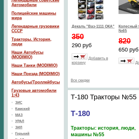
Легендарные советские
Автомобили
Полицейские машины
мира
Легендарные грузовики
Декаль "Ваз-1111 ОКА"
Колесный 
СССР
№65
350
820
Тракторы. История,
люди
290 руб
650 руб
Наши Автобусы
(MODIMIO)
Добавить в
корзину
Д
Наши Танки (MODIMIO)
Наши Поезда (MODIMIO)
Все скидки
Автобусы/Троллейбусы
Грузовые автомобили
1:43
Т-180 Тракторы №55
ЗИС
Камский
Т-180
МАЗ
УРАЛ
ЗИЛ
Тракторы: история, люди,
Горький
машины №55