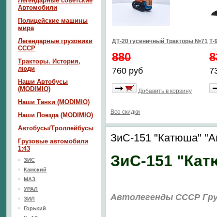
Легендарные советские
Автомобили
Полицейские машины
мира
Легендарные грузовики
ДТ-20 гусеничный Тракторы №71
Т-
СССР
880
8
Тракторы. История,
люди
760 руб
7
Наши Автобусы
(MODIMIO)
Добавить в корзину
Наши Танки (MODIMIO)
Все скидки
Наши Поезда (MODIMIO)
Автобусы/Троллейбусы
ЗиС-151 "Катюша" "
Грузовые автомобили
1:43
ЗиС-151 "Кат
ЗИС
Камский
МАЗ
УРАЛ
Автолегенды СССР Гр
ЗИЛ
Горький