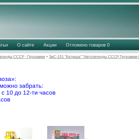
атьи
О сайте
Акции
Отложено товаров
0
егенды СССР - Грузовики
>
ЗиС-151 "Катюша" "Автолегенды СССР Грузовики
оза»:
можно забрать:
 с 10 до 12-ти часов
асов