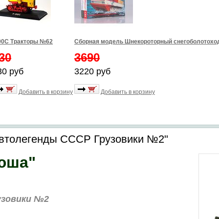
90С Тракторы №62
Сборная модель Шнекороторный снегоболотоход
30
3690
30 руб
3220 руб
Добавить в корзину
Добавить в корзину
Автолегенды СССР Грузовики №2"
юша"
узовики №2