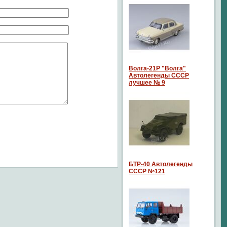
Волга-21P "Волга"
Автолегенды СССР
лучшее № 9
БТР-40 Автолегенды
СССР №121