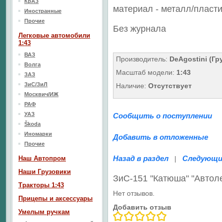
КрАЗ
материал - металл/
пласти
Иностранные
Прочие
Без журнала
Легковые автомобили
1:43
ВАЗ
Производитель:
DeAgostini (Гр
Волга
Масштаб модели:
1:43
ЗАЗ
ЗиС/ЗиЛ
Наличие:
Отсутствует
Москвич/ИЖ
РАФ
УАЗ
Сообщить о поступлении
Škoda
Иномарки
Добавить в отложенные
Прочие
Назад в раздел
Следующи
Наш Aвтопром
|
Наши Грузовики
ЗиС-151 "Катюша" "Авто
Тракторы 1:43
Нет отзывов.
Прицепы и аксессуары
Добавить отзыв
Умелым ручкам