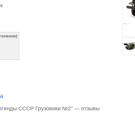
к
узовики)
й
легенды СССР Грузовики №2" — отзывы