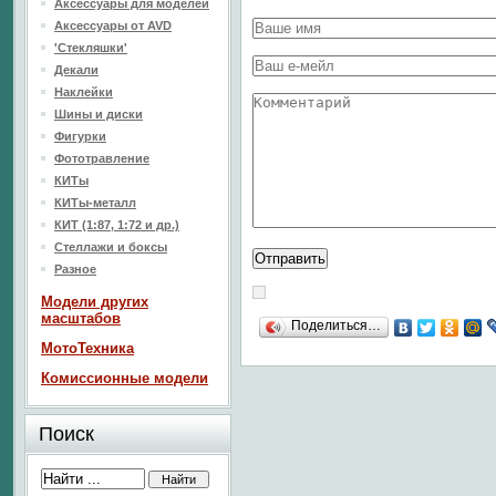
Аксессуары для моделей
Аксессуары от AVD
'Стекляшки'
Декали
Наклейки
Шины и диски
Фигурки
Фототравление
КИТы
КИТы-металл
КИТ (1:87, 1:72 и др.)
Стеллажи и боксы
Разное
Модели других
масштабов
Поделиться…
МотоТехника
Комиссионные модели
Поиск