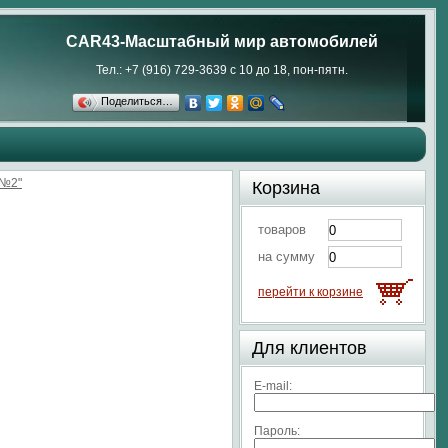
CAR43-Масштабный мир автомобилей
Тел.: +7 (916) 729-3639 с 10 до 18, пон-пятн.
Поделиться…
 №2"
Корзина
товаров
на сумму
перейти к корзине
Для клиентов
E-mail:
Пароль: