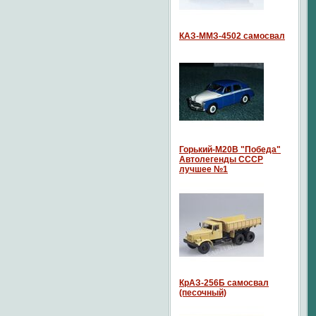
КАЗ-ММЗ-4502 самосвал
Горький-М20В "Победа"
Автолегенды СССР
лучшее №1
КрАЗ-256Б самосвал
(песочный)