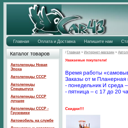
Главная
Оплата и Доставка
Напишите нам
Ст
/
Главная
>
Интернет-магазин
>
Автол
Каталог товаров
Уважаемые покупатели!
Автолегенды Новая
Эпоха
Время работы «самовыв
Автолегенды СССР
Заказы от м Планерная 
Автолегенды
- понедельник И среда –
Спецвыпуск
- пятница – с 17 до 20 ч
Автолегенды СССР
лучшее
Автолегенды СССР -
Скидки!!!
Грузовики
Автомобиль на службе