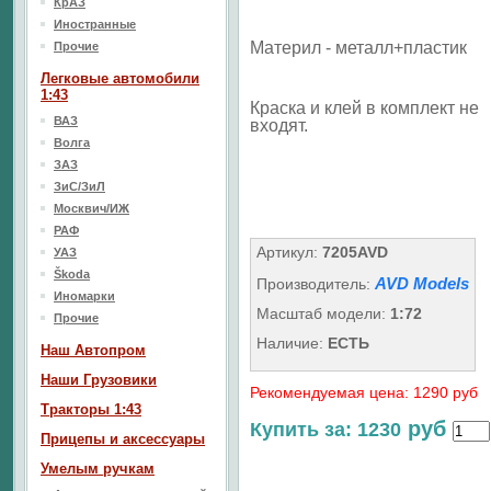
КрАЗ
Иностранные
Материл - металл+пластик
Прочие
Легковые автомобили
1:43
Краска и клей в комплект не
ВАЗ
входят.
Волга
ЗАЗ
ЗиС/ЗиЛ
Москвич/ИЖ
РАФ
Артикул:
7205AVD
УАЗ
Škoda
AVD Models
Производитель:
Иномарки
Масштаб модели:
1:72
Прочие
Наличие:
ЕСТЬ
Наш Aвтопром
Наши Грузовики
Рекомендуемая цена: 1290 руб
Тракторы 1:43
руб
Купить за: 1230
Прицепы и аксессуары
Умелым ручкам