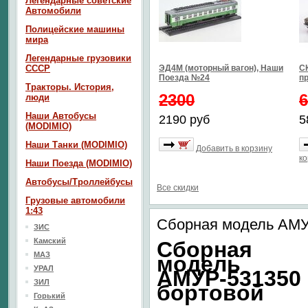
Легендарные советские
Автомобили
Полицейские машины
мира
Легендарные грузовики
СССР
ЭД4М (моторный вагон), Наши
СК
Поезда №24
п
Тракторы. История,
2300
6
люди
Наши Автобусы
2190 руб
5
(MODIMIO)
Наши Танки (MODIMIO)
Добавить в корзину
ко
Наши Поезда (MODIMIO)
Автобусы/Троллейбусы
Все скидки
Грузовые автомобили
1:43
Сборная модель АМУ
ЗИС
Камский
Сборная
МАЗ
модель
УРАЛ
АМУР-531350
ЗИЛ
бортовой
Горький