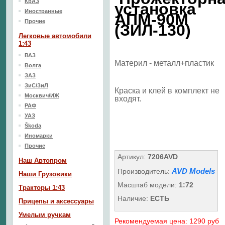
КрАЗ
установка
Иностранные
АПМ-90М
Прочие
(ЗИЛ-130)
Легковые автомобили
1:43
ВАЗ
Материл - металл+пластик
Волга
ЗАЗ
ЗиС/ЗиЛ
Краска и клей в комплект не
Москвич/ИЖ
входят.
РАФ
УАЗ
Škoda
Иномарки
Прочие
Артикул:
7206AVD
Наш Aвтопром
AVD Models
Производитель:
Наши Грузовики
Масштаб модели:
1:72
Тракторы 1:43
Наличие:
ЕСТЬ
Прицепы и аксессуары
Умелым ручкам
Рекомендуемая цена: 1290 руб