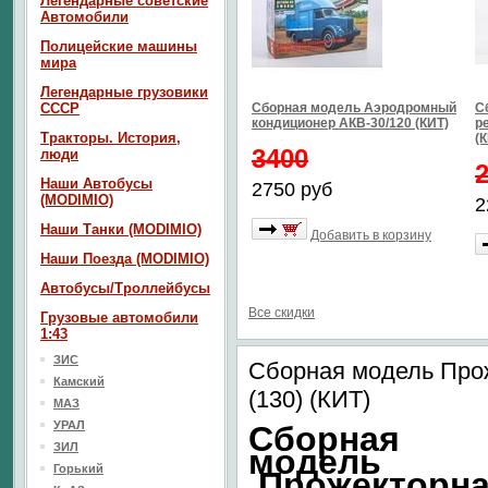
Легендарные советские
Автомобили
Полицейские машины
мира
Легендарные грузовики
СССР
Сборная модель Аэродромный
С
кондиционер АКВ-30/120 (КИТ)
р
Тракторы. История,
(
3400
люди
Наши Автобусы
2750 руб
(MODIMIO)
2
Наши Танки (MODIMIO)
Добавить в корзину
Наши Поезда (MODIMIO)
Автобусы/Троллейбусы
Все скидки
Грузовые автомобили
1:43
ЗИС
Сборная модель Про
Камский
(130) (КИТ)
МАЗ
УРАЛ
Сборная
ЗИЛ
модель
Горький
Прожекторн