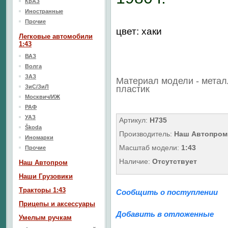
КрАЗ
Иностранные
Прочие
цвет: хаки
Легковые автомобили
1:43
ВАЗ
Волга
ЗАЗ
Материал модели - метал
ЗиС/ЗиЛ
пластик
Москвич/ИЖ
РАФ
УАЗ
Артикул:
H735
Škoda
Производитель:
Наш Автопром
Иномарки
Масштаб модели:
1:43
Прочие
Наличие:
Отсутствует
Наш Aвтопром
Наши Грузовики
Тракторы 1:43
Сообщить о поступлении
Прицепы и аксессуары
Добавить в отложенные
Умелым ручкам