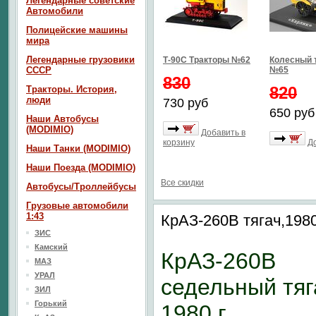
Легендарные советские
Автомобили
Полицейские машины
мира
Легендарные грузовики
Т-90С Тракторы №62
Колесный 
СССР
№65
830
820
Тракторы. История,
люди
730 руб
650 руб
Наши Автобусы
(MODIMIO)
Добавить в
корзину
Д
Наши Танки (MODIMIO)
Наши Поезда (MODIMIO)
Все скидки
Автобусы/Троллейбусы
Грузовые автомобили
1:43
КрАЗ-260В тягач,1980
ЗИС
Камский
КрАЗ-260В
МАЗ
УРАЛ
седельный тяг
ЗИЛ
Горький
1980 г.