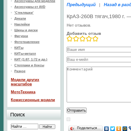
Аксессуары для моделей
Предыдущий
Назад в раз
|
Аксессуары от AVD
'Стекляшки'
КрАЗ-260В тягач,1980 г. 
Декали
Наклейки
Нет отзывов.
Шины и диски
Добавить отзыв
Фигурки
Фототравление
КИТы
КИТы-металл
КИТ (1:87, 1:72 и др.)
Стеллажи и боксы
Разное
Модели других
масштабов
МотоТехника
Комиссионные модели
Поиск
Поделиться…