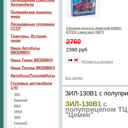
Легендарные советские
Автомобили
Полицейские машины
мира
Легендарные грузовики
СССР
Сборная модель Камский-65802-
87(S5) самосвал (КИТ)
Тракторы. История,
2760
люди
Наши Автобусы
2390 руб
(MODIMIO)
Наши Танки (MODIMIO)
Добавить в корзину
Наши Поезда (MODIMIO)
Автобусы/Троллейбусы
Все скидки
Грузовые автомобили
1:43
ЗИЛ-130В1 с полупр
ЗИС
Камский
ЗИЛ-130В1
с
МАЗ
полуприцепом ТЦ
УРАЛ
"Цемен"
ЗИЛ
Горький