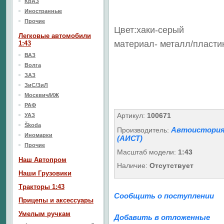
КрАЗ
Иностранные
Прочие
Цвет:хаки-серый
Легковые автомобили
материал- металл/пласти
1:43
ВАЗ
Волга
ЗАЗ
ЗиС/ЗиЛ
Москвич/ИЖ
РАФ
Артикул:
100671
УАЗ
Škoda
Автоистори
Производитель:
Иномарки
(АИСТ)
Прочие
Масштаб модели:
1:43
Наш Aвтопром
Наличие:
Отсутствует
Наши Грузовики
Тракторы 1:43
Сообщить о поступлении
Прицепы и аксессуары
Умелым ручкам
Добавить в отложенные