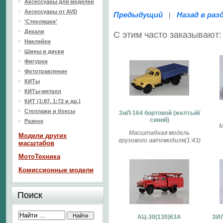
Аксессуары для моделей
Аксессуары от AVD
Предыдущий
Назад в раз
|
'Стекляшки'
Декали
С этим часто заказывают:
Наклейки
Шины и диски
Фигурки
Фототравление
КИТы
КИТы-металл
КИТ (1:87, 1:72 и др.)
Стеллажи и боксы
ЗиЛ-164 бортовой (желтый/
синий)
Разное
М
Масштабная модель
Модели других
грузового автомобиля(1:43)
масштабов
МотоТехника
Комиссионные модели
Поиск
АЦ-30(130)63А
ЗИЛ