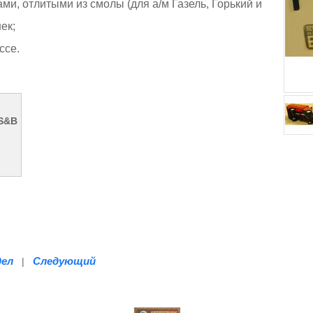
и, отлитыми из смолы (для а/м Газель, Горький и
ек;
ссе.
 S&B
дел
Следующий
|