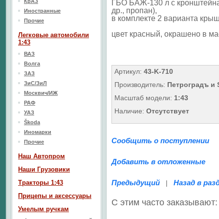
КрАЗ
ГБО БАЖ-130 л с кронштейнам
др., пропан),
Иностранные
в комплекте 2 варианта крыш
Прочие
цвет красный, окрашено в ма
Легковые автомобили
1:43
ВАЗ
Волга
Артикул:
43-K-710
ЗАЗ
ЗиС/ЗиЛ
Производитель:
Петроградъ и
Москвич/ИЖ
Масштаб модели:
1:43
РАФ
Наличие:
Отсутствует
УАЗ
Škoda
Иномарки
Сообщить о поступлении
Прочие
Наш Aвтопром
Добавить в отложенные
Наши Грузовики
Предыдущий
Назад в раз
Тракторы 1:43
|
Прицепы и аксессуары
С этим часто заказывают:
Умелым ручкам