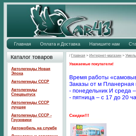
Главная
Оплата и Доставка
Напишите нам
Ст
/
Главная
>
Интернет-магазин
>
Умелы
Каталог товаров
Уважаемые покупатели!
Автолегенды Новая
Эпоха
Время работы «самовыв
Автолегенды СССР
Заказы от м Планерная 
Автолегенды
- понедельник И среда –
Спецвыпуск
- пятница – с 17 до 20 ч
Автолегенды СССР
лучшее
Автолегенды СССР -
Скидки!!!
Грузовики
Автомобиль на службе