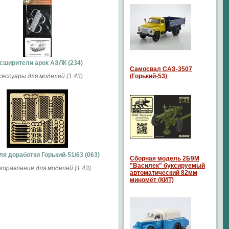
сширители арок АЗЛК (234)
Самосвал САЗ-3507
сессуары для моделей (1:43)
(Горький-53)
ля доработки Горький-51/63 (063)
Сборная модель 2Б9М
"Василек" буксируемый
травление для моделей (1:43)
автоматический 82мм
миномёт (КИТ)