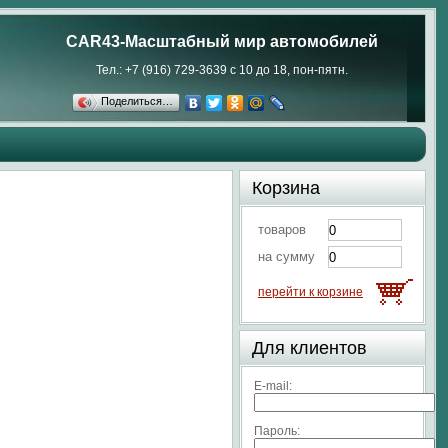
CAR43-Масштабный мир автомобилей
Тел.: +7 (916) 729-3639 с 10 до 18, пон-пятн.
Поделиться…
Корзина
товаров
на сумму
перейти к корзине
Для клиентов
E-mail:
Пароль: