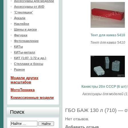
Аксессуары для моделей
Аксессуары от AVD
'Стекляшки'
Декали
Наклейки
Шины и диски
Тент для камаз 5410
Фигурки
Фототравление
Тент для камаз 5410
КИТы
КИТы-металл
КИТ (1:87, 1:72 и др.)
Стеллажи и боксы
Разное
Модели других
масштабов
Канистры 20л СССР (6 шт)
МотоТехника
Аксессуары для моделей (1:
Комиссионные модели
ГБО БАЖ 130 л (710) — 
Поиск
Нет отзывов.
Добавить отзыв