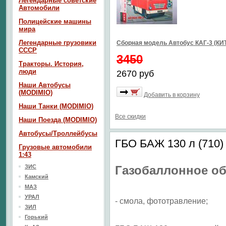
Легендарные советские
Автомобили
Полицейские машины
мира
Легендарные грузовики
Сборная модель Автобус КАГ-3 (КИ
СССР
3450
Тракторы. История,
люди
2670 руб
Наши Автобусы
(MODIMIO)
Добавить в корзину
Наши Танки (MODIMIO)
Все скидки
Наши Поезда (MODIMIO)
Автобусы/Троллейбусы
ГБО БАЖ 130 л (710)
Грузовые автомобили
1:43
ЗИС
Газобаллонное
об
Камский
МАЗ
УРАЛ
- смола, фототравление;
ЗИЛ
Горький