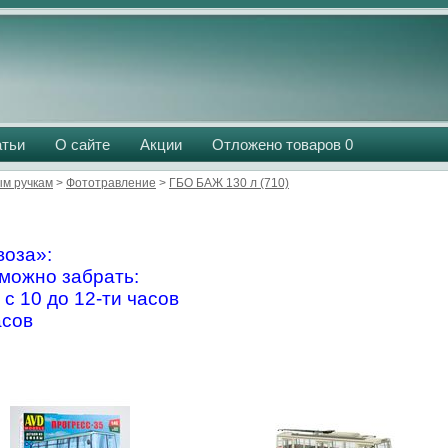
атьи
О сайте
Акции
Отложено товаров
0
м ручкам
>
Фототравление
>
ГБО БАЖ 130 л (710)
оза»:
можно забрать:
 с 10 до 12-ти часов
асов