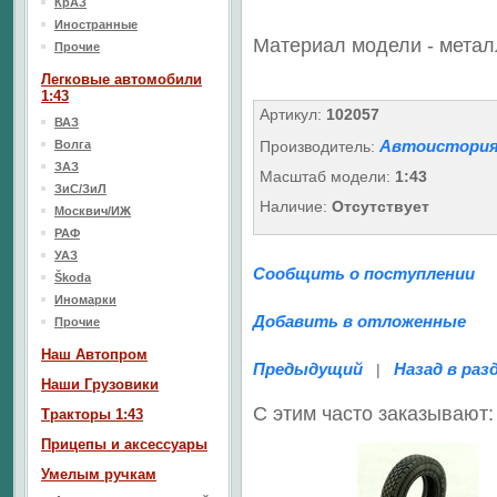
КрАЗ
Иностранные
Материал модели - метал
Прочие
Легковые автомобили
1:43
Артикул:
102057
ВАЗ
Автоистория
Волга
Производитель:
ЗАЗ
Масштаб модели:
1:43
ЗиС/ЗиЛ
Наличие:
Отсутствует
Москвич/ИЖ
РАФ
УАЗ
Сообщить о поступлении
Škoda
Иномарки
Добавить в отложенные
Прочие
Наш Aвтопром
Предыдущий
Назад в раз
|
Наши Грузовики
С этим часто заказывают:
Тракторы 1:43
Прицепы и аксессуары
Умелым ручкам