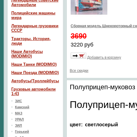
Легендарные советские
Автомобили
Полицейские машины
мира
Легендарные грузовики
Сборная модель Шнекороторный сн
СССР
3690
Тракторы. История,
люди
3220 руб
Наши Автобусы
(MODIMIO)
Добавить в корзину
Наши Танки (MODIMIO)
Все скидки
Наши Поезда (MODIMIO)
Автобусы/Троллейбусы
Полуприцеп-муковоз
Грузовые автомобили
1:43
ЗИС
Полуприцеп-м
Камский
МАЗ
УРАЛ
цвет: светлосерый
ЗИЛ
Горький