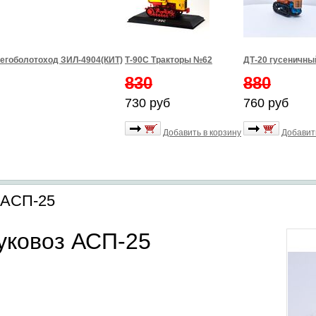
егоболотоход ЗИЛ-4904(КИТ)
Т-90С Тракторы №62
ДТ-20 гусеничны
830
880
730 руб
760 руб
Добавить в корзину
Добавит
 АСП-25
уковоз АСП-25