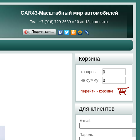
CAR43-Масштабный мир автомобилей
Тел.: +7 (916) 729-3639 с 10 до 18, пон-пятн.
Поделиться…
Корзина
товаров
на сумму
перейти к корзине
Для клиентов
E-mail:
Пароль: