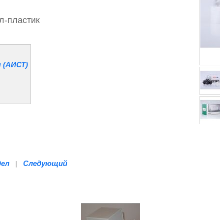
л-
пластик
 (АИСТ)
дел
Следующий
|