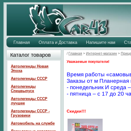
Главная
Оплата и Доставка
Напишите нам
Ст
/
Главная
>
Интернет-магазин
>
Прице
Каталог товаров
Уважаемые покупатели!
Автолегенды Новая
Эпоха
Время работы «самовыв
Автолегенды СССР
Заказы от м Планерная 
Автолегенды
- понедельник И среда –
Спецвыпуск
- пятница – с 17 до 20 ч
Автолегенды СССР
лучшее
Автолегенды СССР -
Скидки!!!
Грузовики
Автомобиль на службе