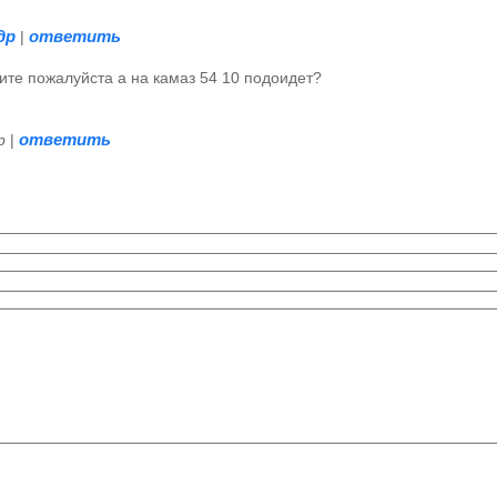
др
ответить
|
ите пожалуйста а на камаз 54 10 подоидет?
ответить
р
|