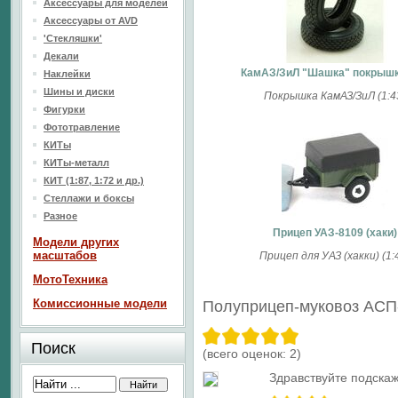
Аксессуары для моделей
Аксессуары от AVD
'Стекляшки'
Декали
КамАЗ/ЗиЛ "Шашка" покрышк
Наклейки
Шины и диски
Покрышка КамАЗ/ЗиЛ (1:4
Фигурки
Фототравление
КИТы
КИТы-металл
КИТ (1:87, 1:72 и др.)
Стеллажи и боксы
Разное
Прицеп УАЗ-8109 (хаки)
Модели других
масштабов
Прицеп для УАЗ (хакки) (1:
МотоТехника
Комиссионные модели
Полуприцеп-муковоз АСП
Поиск
(всего оценок:
2
)
Здравствуйте подска