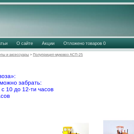
атьи
О сайте
Акции
Отложено товаров
0
пы и аксессуары
>
Полуприцеп-муковоз АСП-25
оза»:
можно забрать:
 с 10 до 12-ти часов
асов