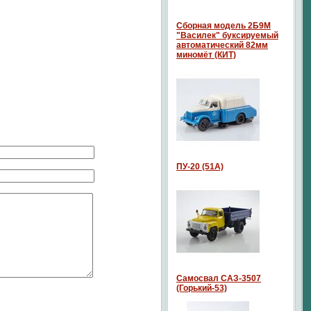
Сборная модель 2Б9М
"Василек" буксируемый
автоматический 82мм
миномёт (КИТ)
ПУ-20 (51А)
Самосвал САЗ-3507
(Горький-53)