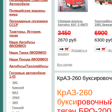
Легендарные советские
Автомобили
Полицейские машины
мира
Легендарные грузовики
Сборная модель
Троллейбус
СССР
Автобус КАГ-3 (КИТ)
1981 бежев
3450
6900
Тракторы. История,
люди
2670 руб
6300 ру
Наши Автобусы
(MODIMIO)
Добавить в
До
Наши Танки (MODIMIO)
корзину
Наши Поезда (MODIMIO)
Все скидки
Автобусы/Троллейбусы
Грузовые автомобили
1:43
КрАЗ-260 буксировоч
ЗИС
Камский
КрАЗ-260
МАЗ
УРАЛ
букси
ровочны
ЗИЛ
Горький
тягач БРО-20