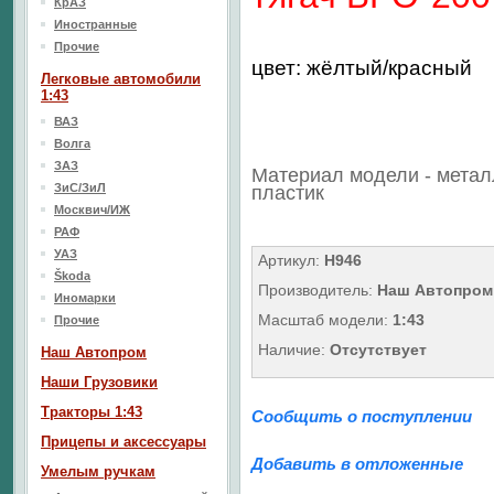
КрАЗ
Иностранные
Прочие
цвет: жёлтый/красный
Легковые автомобили
1:43
ВАЗ
Волга
ЗАЗ
Материал модели - метал
ЗиС/ЗиЛ
пластик
Москвич/ИЖ
РАФ
УАЗ
Артикул:
H946
Škoda
Производитель:
Наш Автопром
Иномарки
Масштаб модели:
1:43
Прочие
Наличие:
Отсутствует
Наш Aвтопром
Наши Грузовики
Тракторы 1:43
Сообщить о поступлении
Прицепы и аксессуары
Добавить в отложенные
Умелым ручкам