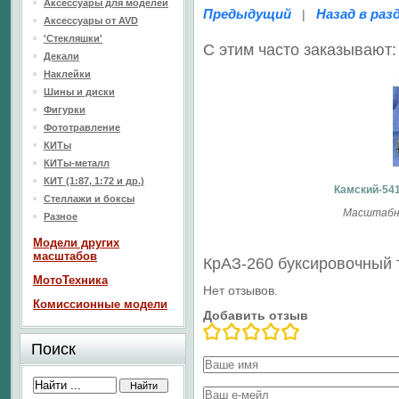
Аксессуары для моделей
Предыдущий
Назад в раз
|
Аксессуары от AVD
'Стекляшки'
С этим часто заказывают:
Декали
Наклейки
Шины и диски
Фигурки
Фототравление
КИТы
КИТы-металл
КИТ (1:87, 1:72 и др.)
Камский-541
Стеллажи и боксы
Масштабна
Разное
Модели других
масштабов
КрАЗ-260 буксировочный 
МотоТехника
Нет отзывов.
Комиссионные модели
Добавить отзыв
Поиск