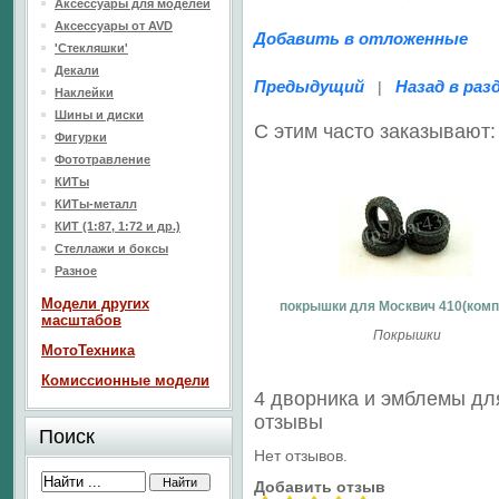
Аксессуары для моделей
Аксессуары от AVD
Добавить в отложенные
'Стекляшки'
Декали
Предыдущий
Назад в раз
|
Наклейки
Шины и диски
С этим часто заказывают:
Фигурки
Фототравление
КИТы
КИТы-металл
КИТ (1:87, 1:72 и др.)
Стеллажи и боксы
Разное
Модели других
покрышки для Москвич 410(комп
масштабов
Покрышки
МотоТехника
Комиссионные модели
4 дворника и эмблемы дл
отзывы
Поиск
Нет отзывов.
Добавить отзыв