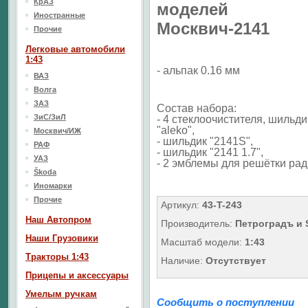
КрАЗ
моделей
Иностранные
Москвич-2141
Прочие
Легковые автомобили
1:43
-
альпак 0.16 мм
ВАЗ
Волга
ЗАЗ
Состав набора:
ЗиС/ЗиЛ
- 4 стеклоочистителя, шильди
"aleko",
Москвич/ИЖ
- шильдик "2141S",
РАФ
- шильдик "2141 1.7",
УАЗ
- 2 эмблемы для решётки рад
Škoda
Иномарки
Прочие
Артикул:
43-T-243
Наш Aвтопром
Производитель:
Петроградъ и
Наши Грузовики
Масштаб модели:
1:43
Тракторы 1:43
Наличие:
Отсутствует
Прицепы и аксессуары
Умелым ручкам
Сообщить о поступлении