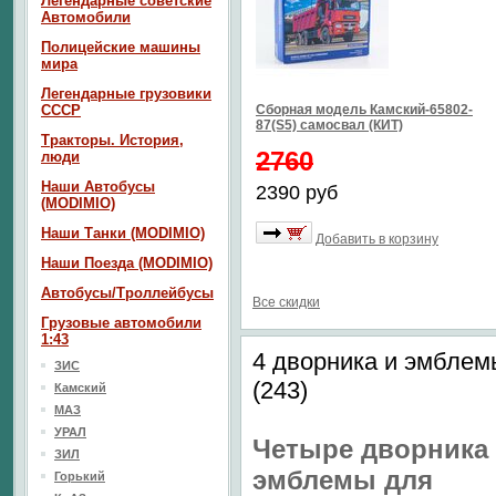
Легендарные советские
Автомобили
Полицейские машины
мира
Легендарные грузовики
СССР
Сборная модель Камский-65802-
87(S5) самосвал (КИТ)
Тракторы. История,
2760
люди
Наши Автобусы
2390 руб
(MODIMIO)
Наши Танки (MODIMIO)
Добавить в корзину
Наши Поезда (MODIMIO)
Автобусы/Троллейбусы
Все скидки
Грузовые автомобили
1:43
4 дворника и эмблем
ЗИС
(243)
Камский
МАЗ
УРАЛ
Четыре дворника
ЗИЛ
эмблемы для
Горький