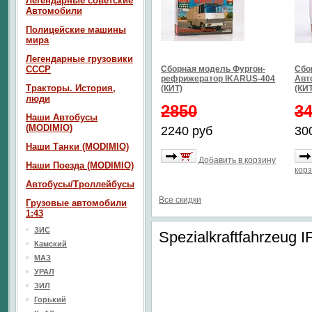
Легендарные советские
Автомобили
Полицейские машины
мира
Легендарные грузовики
СССР
Сборная модель Фургон-
Сбо
рефрижератор IKARUS-404
Авт
Тракторы. История,
(КИТ)
(КИТ
люди
2850
3
Наши Автобусы
(MODIMIO)
2240 руб
30
Наши Танки (MODIMIO)
Добавить в корзину
Наши Поезда (MODIMIO)
кор
Автобусы/Троллейбусы
Все скидки
Грузовые автомобили
1:43
ЗИС
Spezialkraftfahrzeug 
Камский
МАЗ
УРАЛ
ЗИЛ
Горький