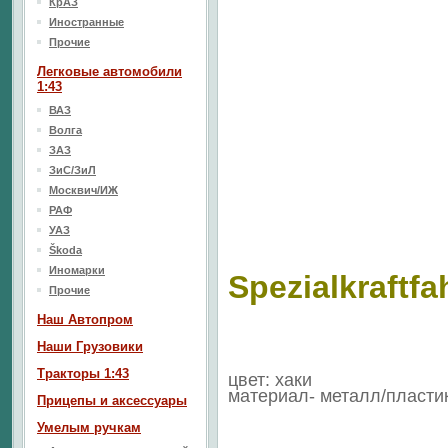
КрАЗ
Иностранные
Прочие
Легковые автомобили
1:43
ВАЗ
Волга
ЗАЗ
ЗиС/ЗиЛ
Москвич/ИЖ
РАФ
УАЗ
Škoda
Иномарки
Spezialkraftf
Прочие
Наш Aвтопром
Наши Грузовики
Тракторы 1:43
цвет: хаки
материал- металл/пласти
Прицепы и аксессуары
Умелым ручкам