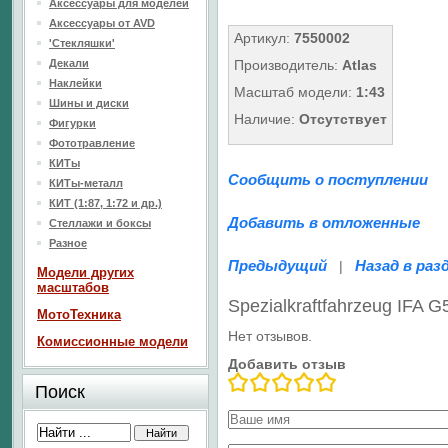
Аксессуары для моделей
Аксессуары от AVD
Артикул:
7550002
'Стекляшки'
Декали
Производитель:
Atlas
Наклейки
Масштаб модели:
1:43
Шины и диски
Наличие:
Отсутствует
Фигурки
Фототравление
КИТы
Сообщить о поступлении
КИТы-металл
КИТ (1:87, 1:72 и др.)
Добавить в отложенные
Стеллажи и боксы
Разное
Предыдущий
Назад в раз
|
Модели других
масштабов
Spezialkraftfahrzeug IFA
МотоТехника
Нет отзывов.
Комиссионные модели
Добавить отзыв
Поиск