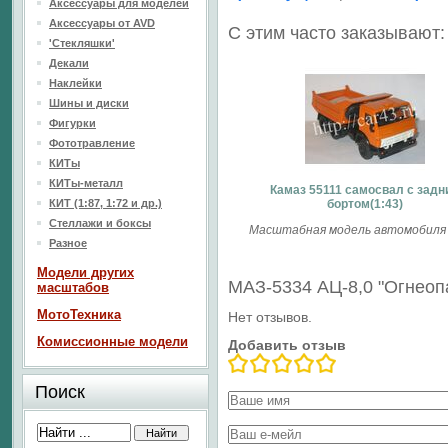
Аксессуары для моделей
Аксессуары от AVD
С этим часто заказывают:
'Стекляшки'
Декали
Наклейки
Шины и диски
Фигурки
Фототравление
КИТы
КИТы-металл
Камаз 55111 самосвал с задн
КИТ (1:87, 1:72 и др.)
бортом(1:43)
Стеллажи и боксы
Масштабная модель автомобиля (
Разное
Модели других
МАЗ-5334 АЦ-8,0 "Огнеоп
масштабов
МотоТехника
Нет отзывов.
Комиссионные модели
Добавить отзыв
Поиск