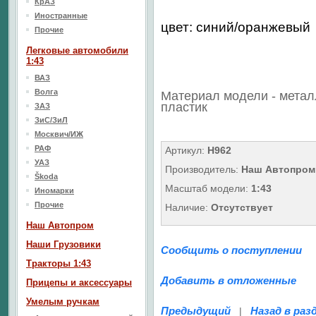
КрАЗ
Иностранные
цвет: синий/оранжевый
Прочие
Легковые автомобили
1:43
ВАЗ
Волга
Материал модели - метал
пластик
ЗАЗ
ЗиС/ЗиЛ
Москвич/ИЖ
РАФ
Артикул:
H962
УАЗ
Производитель:
Наш Автопром
Škoda
Масштаб модели:
1:43
Иномарки
Прочие
Наличие:
Отсутствует
Наш Aвтопром
Наши Грузовики
Сообщить о поступлении
Тракторы 1:43
Добавить в отложенные
Прицепы и аксессуары
Умелым ручкам
Предыдущий
Назад в раз
|