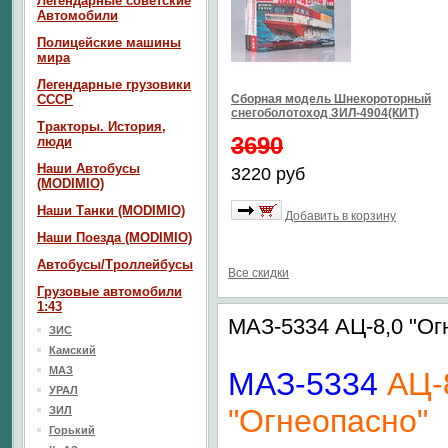
Легендарные советские
Автомобили
Полицейские машины
мира
Легендарные грузовики
СССР
Сборная модель Шнекороторный
снегоболотоход ЗИЛ-4904(КИТ)
Тракторы. История,
3690
люди
Наши Автобусы
3220 руб
(MODIMIO)
Наши Танки (MODIMIO)
Добавить в корзину
Наши Поезда (MODIMIO)
Автобусы/Троллейбусы
Все скидки
Грузовые автомобили
1:43
МАЗ-5334 АЦ-8,0 "Ог
ЗИС
Камский
МАЗ
МАЗ-5334
АЦ-
УРАЛ
"Огнеопасно"
ЗИЛ
Горький